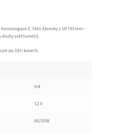
homologace E. Sklo žárovky s UV filtrem –
y druhy světlometů.
uze po 10ti kusech.
H4
12 V
60/55W