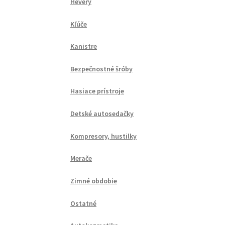
Hevery
Kľúče
Kanistre
Bezpečnostné šróby
Hasiace prístroje
Detské autosedačky
Kompresory, hustilky
Merače
Zimné obdobie
Ostatné