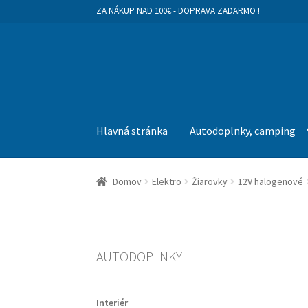
ZA NÁKUP NAD 100€ - DOPRAVA ZADARMO !
Preskočiť
Preskočiť
na
na
navigáciu
obsah
Hlavná stránka
Autodoplnky, camping
Domov
Elektro
Žiarovky
12V halogenové
AUTODOPLNKY
Interiér