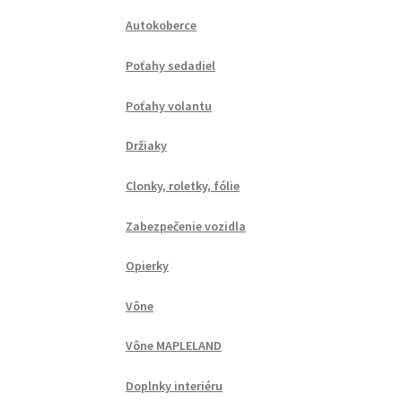
Autokoberce
Poťahy sedadiel
Poťahy volantu
Držiaky
Clonky, roletky, fólie
Zabezpečenie vozidla
Opierky
Vône
Vône MAPLELAND
Doplnky interiéru