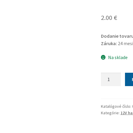
2.00
€
Dodanie tovaru
Záruka:
24 mes
Na sklade
množstvo
Žiarovka
12V
H4
60/55W
Katalógové číslo:
Kategórie:
12V ha
P43t
box
GREEN