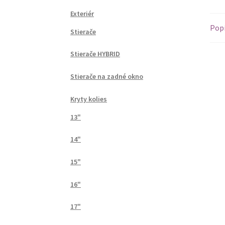
Exteriér
Pop
Stierače
Stierače HYBRID
Stierače na zadné okno
Kryty kolies
13"
14"
15"
16"
17"