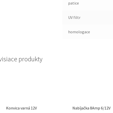
patice
UV filtr
homologace
visiace produkty
Konvica varná 12V
Nabíjačka 8Amp 6/12V