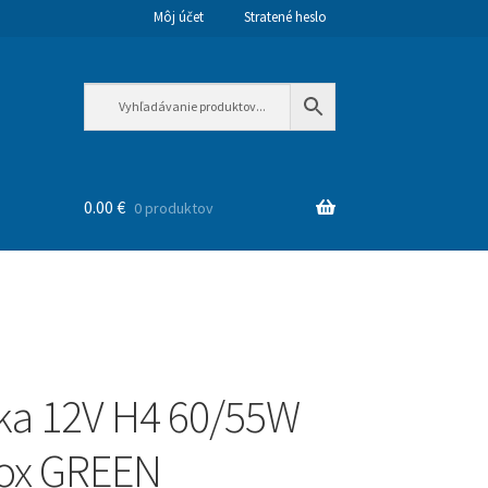
Môj účet
Stratené heslo
0.00
€
0 produktov
ka 12V H4 60/55W
box GREEN