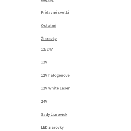
Prídavné svetlá
Ostatné
Žiarovky
12/24V
12V
12V halogenové
12V White Laser
24V
Sady žiaroviek
LED žiarovky