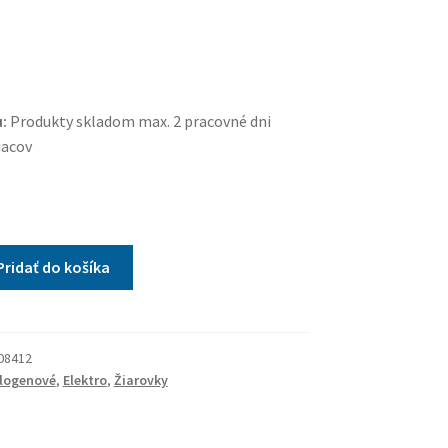
:
Produkty skladom max. 2 pracovné dni
iacov
Pridať do košíka
08412
logenové
,
Elektro
,
Žiarovky