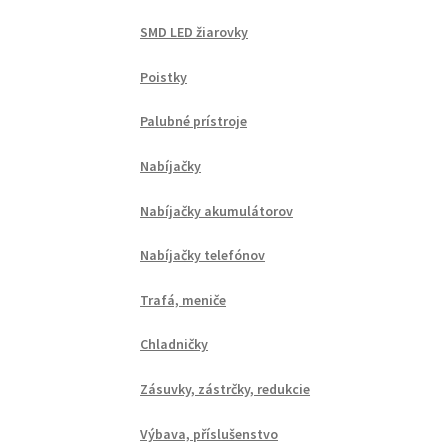
SMD LED žiarovky
Poistky
Palubné prístroje
Nabíjačky
Nabíjačky akumulátorov
Nabíjačky telefónov
Trafá, meniče
Chladničky
Zásuvky, zástrčky, redukcie
Výbava, příslušenstvo