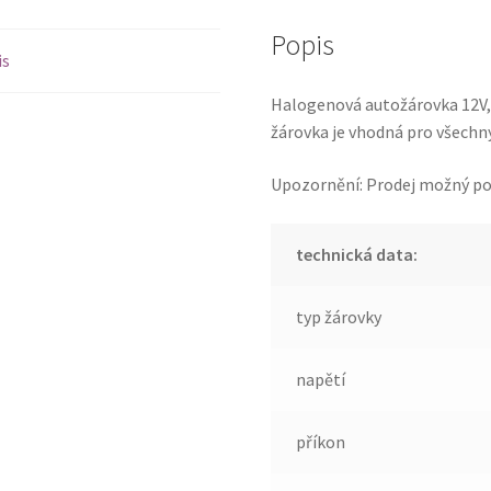
Popis
is
Halogenová autožárovka 12V, 
žárovka je vhodná pro všechn
Upozornění: Prodej možný po
technická data:
typ žárovky
napětí
příkon