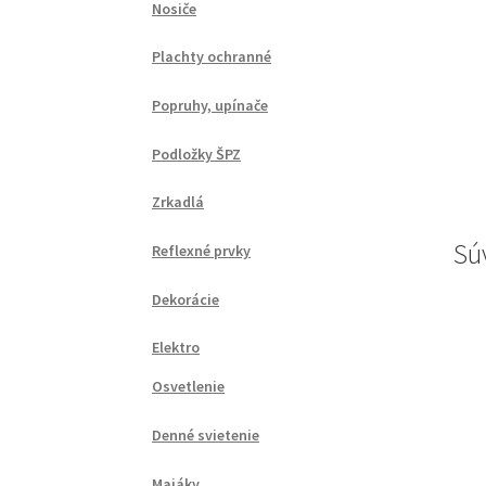
Nosiče
Plachty ochranné
Popruhy, upínače
Podložky ŠPZ
Zrkadlá
Sú
Reflexné prvky
Dekorácie
Elektro
Osvetlenie
Denné svietenie
Majáky