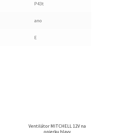
P43t
ano
E
Ventilátor MITCHELL 12V na
opierku hlavy