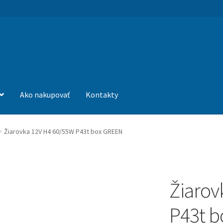
Ako nakupovať
Kontakty
Žiarovka 12V H4 60/55W P43t box GREEN
Žiarov
P43t 