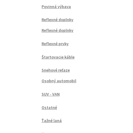
Povinná výbava
Reflexné doplnky
Reflexné doplnky
Reflexné prvky
Štartovacie káble
Snehové reťaze
Osobný automobil
SUV - VAN
Ostatné
Ťažné laná