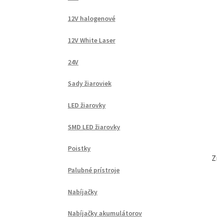
12V halogenové
12V White Laser
24V
Sady žiaroviek
LED žiarovky
SMD LED žiarovky
Poistky
Z
Palubné prístroje
Nabíjačky
Nabíjačky akumulátorov