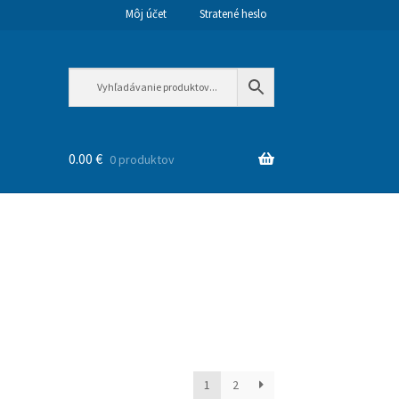
Môj účet
Stratené heslo
0.00
€
0 produktov
1
2