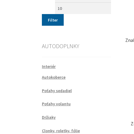
Filter
Zna
AUTODOPLNKY
Interiér
Autokoberce
Poťahy sedadiel
Poťahy volantu
Držiaky
Z
Clonky, roletky, fólie