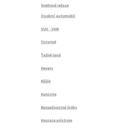
Snehové reťaze
Osobný automobil
SUV - VAN
Ostatné
Ťažné laná
Hevery
Kľúče
Kanistre
Bezpečnostné šróby
Hasiace prístroje