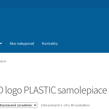
Ako nakupovať
Kontakty
iace
D logo PLASTIC samolepiace
Zobrazených 1–24 z 40 výsledkov