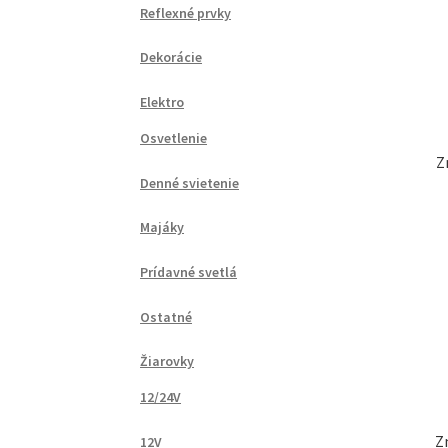
Reflexné prvky
Dekorácie
Elektro
Osvetlenie
Z
Denné svietenie
Majáky
Prídavné svetlá
Ostatné
Žiarovky
12/24V
Z
12V