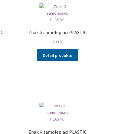
IC
Znak G samolepiaci PLASTIC
0.73
€
Detail produktu
Znak K samolepiaci PLASTIC