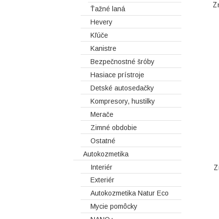
Z
Ťažné laná
Hevery
Kľúče
Kanistre
Bezpečnostné šróby
Hasiace prístroje
Detské autosedačky
Kompresory, hustilky
Merače
Zimné obdobie
Ostatné
Autokozmetika
Z
Interiér
Exteriér
Autokozmetika Natur Eco
Mycie pomôcky