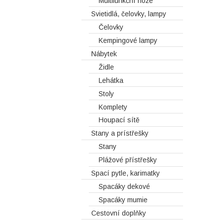
Multifunkční nože
Svietidlá, čelovky, lampy
Čelovky
Kempingové lampy
Nábytek
Židle
Lehátka
Stoly
Komplety
Houpací sítě
Stany a prístřešky
Stany
Plážové přístřešky
Spací pytle, karimatky
Spacáky dekové
Spacáky mumie
Cestovní doplňky