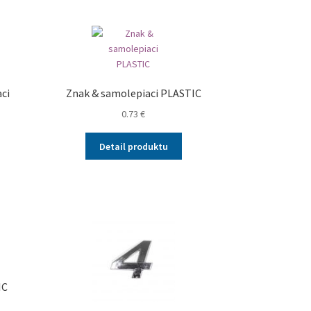
ci
Znak & samolepiaci PLASTIC
0.73
€
Detail produktu
IC