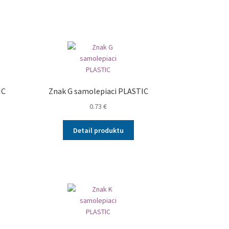
IC
Znak G samolepiaci PLASTIC
0.73
€
Detail produktu