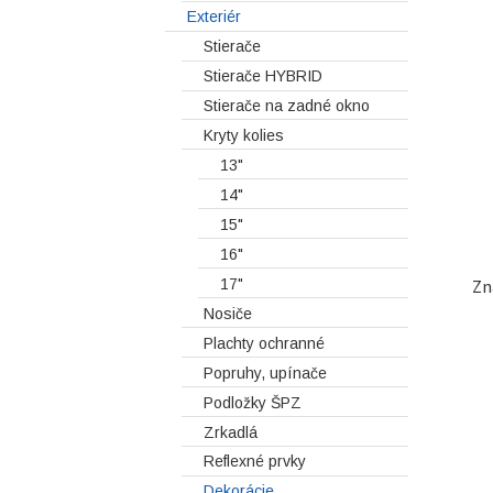
Exteriér
Stierače
Stierače HYBRID
Stierače na zadné okno
Kryty kolies
13"
14"
15"
16"
Zn
17"
Nosiče
Plachty ochranné
Popruhy, upínače
Podložky ŠPZ
Zrkadlá
Reflexné prvky
Dekorácie