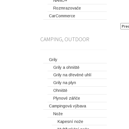
NANO+
Rozmrazovače
CarCommerce
CAMPING, OUTDOOR
Grily
Grily a ohniště
Grily na dřevěné uhlí
Grily na plyn
Ohniště
Plynové zářiče
Campingová výbava
Nože
Kapesní nože