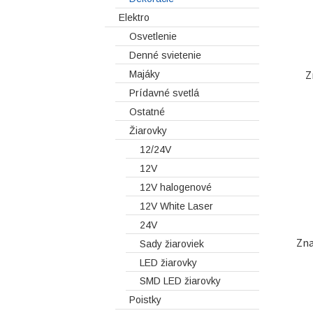
Elektro
Osvetlenie
Denné svietenie
Z
Majáky
Prídavné svetlá
Ostatné
Žiarovky
12/24V
12V
12V halogenové
12V White Laser
24V
Zna
Sady žiaroviek
LED žiarovky
SMD LED žiarovky
Poistky