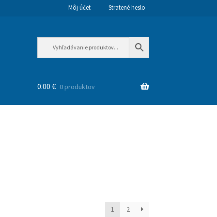
Môj účet
Stratené heslo
0.00
€
0 produktov
1
2