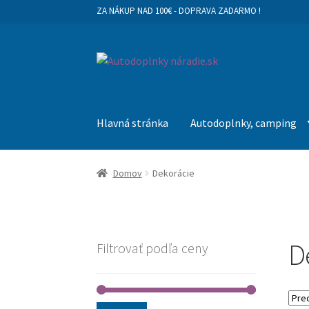
ZA NÁKUP NAD 100€ - DOPRAVA ZADARMO !
Preskočiť
Preskočiť
na
na
navigáciu
obsah
Hlavná stránka
Autodoplnky, camping
Domov
Dekorácie
D
Filtrovať podľa ceny