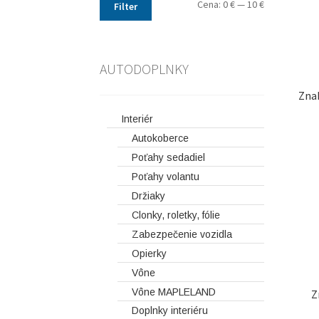
Cena:
0 €
—
10 €
Filter
AUTODOPLNKY
Zna
Interiér
Autokoberce
Poťahy sedadiel
Poťahy volantu
Držiaky
Clonky, roletky, fólie
Zabezpečenie vozidla
Opierky
Vône
Vône MAPLELAND
Z
Doplnky interiéru