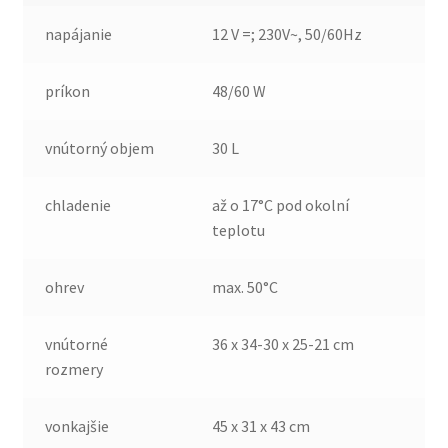
napájanie
12 V =; 230V~, 50/60Hz
príkon
48/60 W
vnútorný objem
30 L
chladenie
až o 17°C pod okolní
teplotu
ohrev
max. 50°C
vnútorné
36 x 34-30 x 25-21 cm
rozmery
vonkajšie
45 x 31 x 43 cm