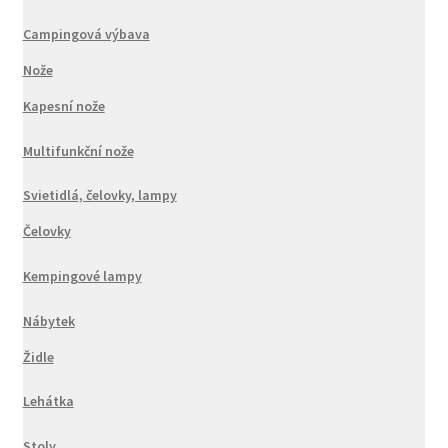
Campingová výbava
Nože
Kapesní nože
Multifunkční nože
Svietidlá, čelovky, lampy
Čelovky
Kempingové lampy
Nábytek
Židle
Lehátka
Stoly