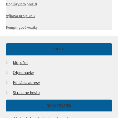
Doplňky pro přežití
Výbava pro piknik
Kempingové vozíky
ÚČET
Môj účet
Objednávky
Editácia adresy
Stratené heslo
NAKUPOVANIE