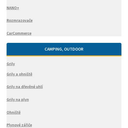
NANO+
Rozmrazovače
CarCommerce
CAMPING, OUTDOOR
Grily
Grily a ohniště
Grily na dřevěné uhlí
Grily na plyn
Ohniště
Plynové zářiče