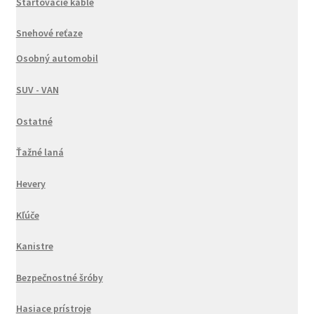
Štartovacie káble
Snehové reťaze
Osobný automobil
SUV - VAN
Ostatné
Ťažné laná
Hevery
Kľúče
Kanistre
Bezpečnostné šróby
Hasiace prístroje