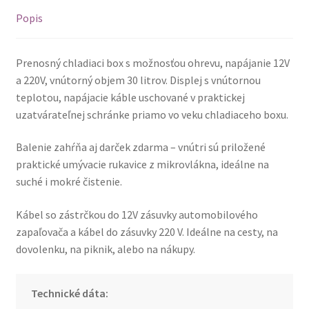
teplotou
Popis
Prenosný chladiaci box s možnosťou ohrevu, napájanie 12V
a 220V, vnútorný objem 30 litrov. Displej s vnútornou
teplotou, napájacie káble uschované v praktickej
uzatvárateľnej schránke priamo vo veku chladiaceho boxu.
Balenie zahŕňa aj darček zdarma – vnútri sú priložené
praktické umývacie rukavice z mikrovlákna, ideálne na
suché i mokré čistenie.
Kábel so zástrčkou do 12V zásuvky automobilového
zapaľovača a kábel do zásuvky 220 V. Ideálne na cesty, na
dovolenku, na piknik, alebo na nákupy.
Technické dáta: