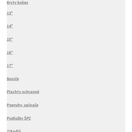
Kryty kolies
13"
14"
15"
16"
17"
Nosiče
Plachty ochranné
Popruhy, upínače
Podložky ŠPZ
Zrkadlá