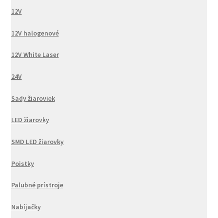
12V
12V halogenové
12V White Laser
24V
Sady žiaroviek
LED žiarovky
SMD LED žiarovky
Poistky
Palubné prístroje
Nabíjačky