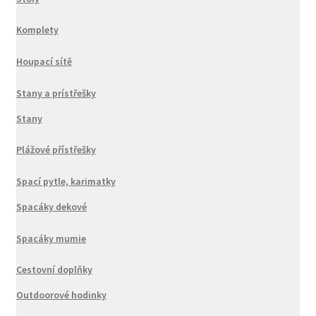
Komplety
Houpací sítě
Stany a prístřešky
Stany
Plážové přístřešky
Spací pytle, karimatky
Spacáky dekové
Spacáky mumie
Cestovní doplňky
Outdoorové hodinky