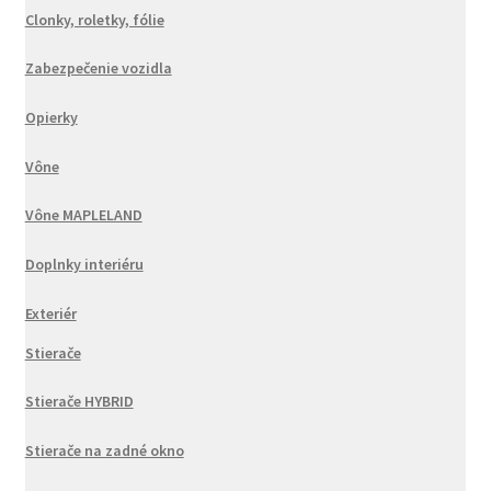
Clonky, roletky, fólie
Zabezpečenie vozidla
Opierky
Vône
Vône MAPLELAND
Doplnky interiéru
Exteriér
Stierače
Stierače HYBRID
Stierače na zadné okno