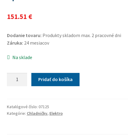
151.51
€
Dodanie tovaru:
Produkty skladom max. 2 pracovné dni
Záruka:
24 mesiacov
Na sklade
množstvo
Pridať do košíka
Chladiaci
box
30litrov
RED
Katalógové číslo:
07125
Kategórie:
Chladničky
,
Elektro
220/12V
displej
s