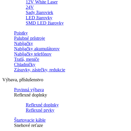
12V White Laser
24V
Sady žiaroviek
LED žiarovky
SMD LED žiarovky
Poistky
Palubné prístroje
Nabíjačky
Nabíjačky akumulátorov
Nabíjačky telefónov
Trafá, meniče
Chladničky
Zásuvky, zástrčky, redukcie
Výbava, příslušenstvo
Povinná výbava
Reflexné doplnky
Reflexné doplnky
Reflexné prvky
Štartovacie káble
Snehové reťaze