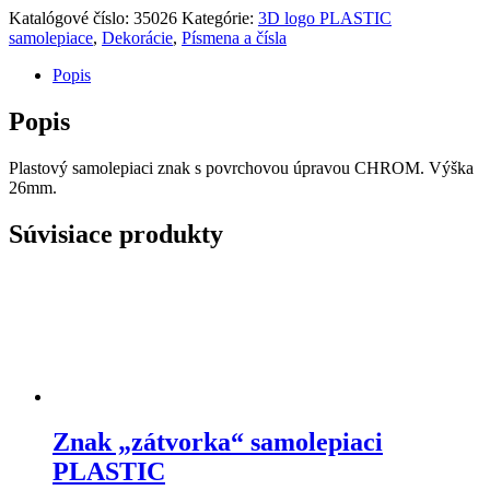
Katalógové číslo:
35026
Kategórie:
3D logo PLASTIC
samolepiace
,
Dekorácie
,
Písmena a čísla
Popis
Popis
Plastový samolepiaci znak s povrchovou úpravou CHROM. Výška
26mm.
Súvisiace produkty
Znak „zátvorka“ samolepiaci
PLASTIC