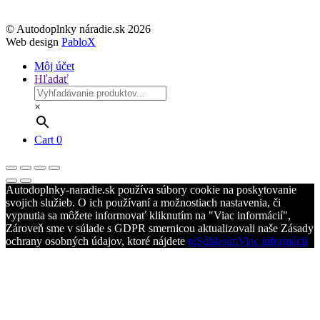
© Autodoplnky náradie.sk 2026
Web design
PabloX
Môj účet
Hľadať
×
Cart
0
Autodoplnky-naradie.sk používa súbory cookie na poskytovanie
svojich služieb. O ich používaní a možnostiach nastavenia, či
vypnutia sa môžete informovať kliknutím na "Viac informácií",
Zároveň sme v súlade s GDPR smernicou aktualizovali naše Zásady
ochrany osobných údajov, ktoré nájdete
tu
Súhlasím
Viac informácií