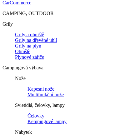
CarCommerce
CAMPING, OUTDOOR
Grily
Grily a ohniště
Grily na dřevěné uhlí
Grily na plyn
Ohniště
Plynové zářiče
Campingová výbava
Nože
Kapesní nože
Multifunkční nože
Svietidlá, čelovky, lampy
Čelovky
Kempingové lampy
Nábytek