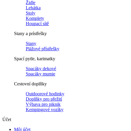
Židle
Lehátka
Stoly
Komplety
Houpací sítě
Stany a prístřešky
Stany
Plážové přístřešky
Spací pytle, karimatky
Spacáky dekové
Spacáky mumie
Cestovní doplňky
Outdoorové hodinky
Doplňky pro přežití
Výbava pro piknik
Kempingové vozíky
Účet
Môj účet