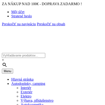
ZA NÁKUP NAD 100€ - DOPRAVA ZADARMO !
Môj účet
Stratené heslo
Preskočiť na navigáciu
Preskočiť na obsah
×
Menu
Hlavná stránka
Autodoplnky, camping
Interiér
Exteriér
Elektro
Výbava, příslušenstvo
Autokozmetika