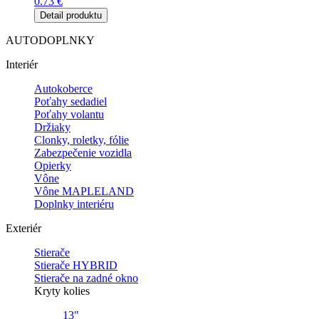
0.73
€
Detail produktu
AUTODOPLNKY
Interiér
Autokoberce
Poťahy sedadiel
Poťahy volantu
Držiaky
Clonky, roletky, fólie
Zabezpečenie vozidla
Opierky
Vône
Vône MAPLELAND
Doplnky interiéru
Exteriér
Stierače
Stierače HYBRID
Stierače na zadné okno
Kryty kolies
13"