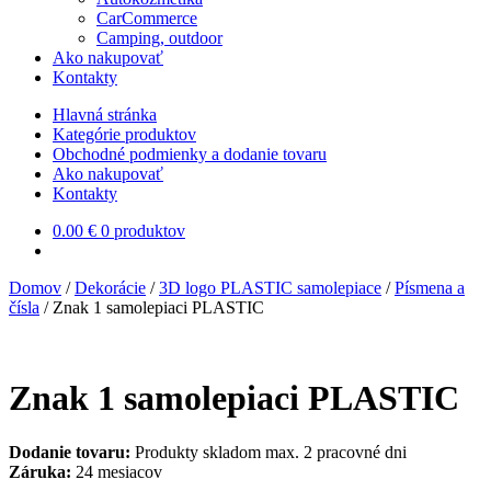
CarCommerce
Camping, outdoor
Ako nakupovať
Kontakty
Hlavná stránka
Kategórie produktov
Obchodné podmienky a dodanie tovaru
Ako nakupovať
Kontakty
0.00
€
0 produktov
Domov
/
Dekorácie
/
3D logo PLASTIC samolepiace
/
Písmena a
čísla
/
Znak 1 samolepiaci PLASTIC
Znak 1 samolepiaci PLASTIC
Dodanie tovaru:
Produkty skladom max. 2 pracovné dni
Záruka:
24 mesiacov