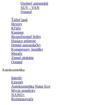
Osobný automobil
SUV - VAN
Ostatné
Ťažné laná
Hevery
Kľúče
Kanistre
Bezpečnostné šróby
Hasiace prístroje
Detské autosedačky
Kompresory, hustilky
Merače
Zimné obdobie
Ostatné
Autokozmetika
Interiér
Exteriér
Autokozmetika Natur Eco
Mycie pomôcky
NANO+
Rozmrazovače