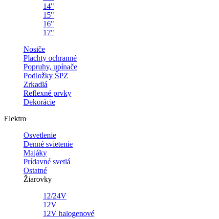
14"
15"
16"
17"
Nosiče
Plachty ochranné
Popruhy, upínače
Podložky ŠPZ
Zrkadlá
Reflexné prvky
Dekorácie
Elektro
Osvetlenie
Denné svietenie
Majáky
Prídavné svetlá
Ostatné
Žiarovky
12/24V
12V
12V halogenové