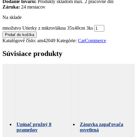
Dodanie tovaru:
Produkty skladom max. 2 pracovné dni
Záruka:
24 mesiacov
Na sklade
množstvo Utierky z mikrovlákna 35x40cm 3ks
Pridať do košíka
Katalógové číslo:
am42049
Kategórie:
CarCommerce
Súvisiace produkty
Upínač pružný 8
Zásuvka zapaľovača
prameňov
osvetlená