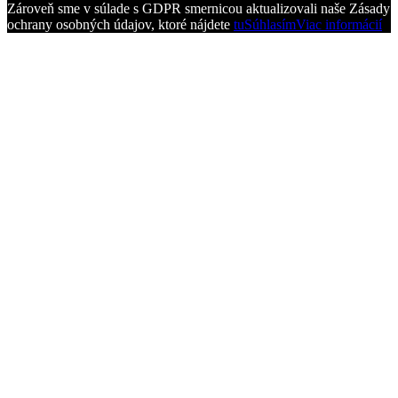
Zároveň sme v súlade s GDPR smernicou aktualizovali naše Zásady
ochrany osobných údajov, ktoré nájdete
tu
Súhlasím
Viac informácií