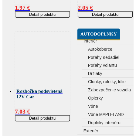
1.97
€
2.05
€
Detail produktu
Detail produktu
AUTODOPLNKY
Interiér
Autokoberce
Poťahy sedadiel
Poťahy volantu
Držiaky
Clonky, roletky, fólie
Zabezpečenie vozidla
Rozbočka podsvietená
12V Car
Opierky
Vône
7.03
€
Vône MAPLELAND
Detail produktu
Doplnky interiéru
Exteriér