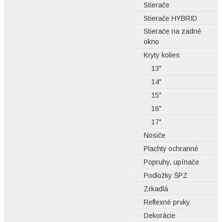
Stierače
Stierače HYBRID
Stierače na zadné
okno
Kryty kolies
13"
14"
15"
16"
17"
Nosiče
Plachty ochranné
Popruhy, upínače
Podložky ŠPZ
Zrkadlá
Reflexné prvky
Dekorácie