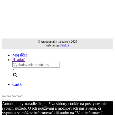
© Autodoplnky náradie.sk 2026
Web design
PabloX
Môj účet
Hľadať
×
Cart
0
Autodoplnky-naradie.sk používa súbory cookie na poskytovanie
svojich služieb. O ich používaní a možnostiach nastavenia, či
vypnutia sa môžete informovať kliknutím na "Viac informácií",