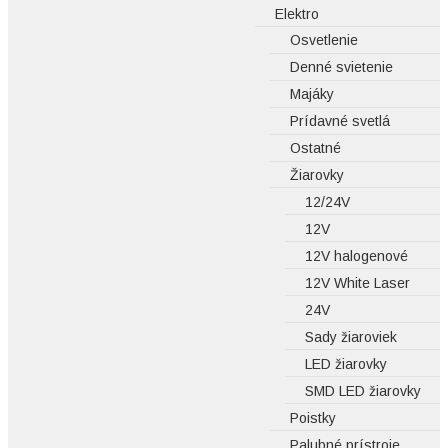
Elektro
Osvetlenie
Denné svietenie
Majáky
Prídavné svetlá
Ostatné
Žiarovky
12/24V
12V
12V halogenové
12V White Laser
24V
Sady žiaroviek
LED žiarovky
SMD LED žiarovky
Poistky
Palubné prístroje