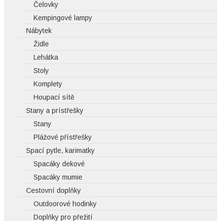
Čelovky
Kempingové lampy
Nábytek
Židle
Lehátka
Stoly
Komplety
Houpací sítě
Stany a prístřešky
Stany
Plážové přístřešky
Spací pytle, karimatky
Spacáky dekové
Spacáky mumie
Cestovní doplňky
Outdoorové hodinky
Doplňky pro přežití