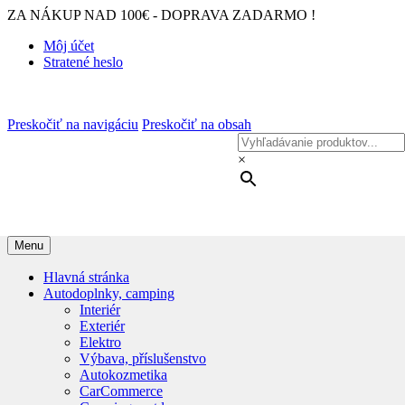
ZA NÁKUP NAD 100€ - DOPRAVA ZADARMO !
Môj účet
Stratené heslo
Preskočiť na navigáciu
Preskočiť na obsah
×
Menu
Hlavná stránka
Autodoplnky, camping
Interiér
Exteriér
Elektro
Výbava, příslušenstvo
Autokozmetika
CarCommerce