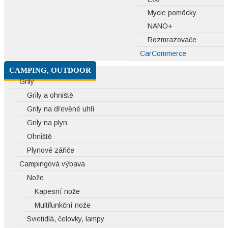
Mycie pomôcky
NANO+
Rozmrazovače
CarCommerce
CAMPING, OUTDOOR
Grily
Grily a ohniště
Grily na dřevěné uhlí
Grily na plyn
Ohniště
Plynové zářiče
Campingová výbava
Nože
Kapesní nože
Multifunkční nože
Svietidlá, čelovky, lampy