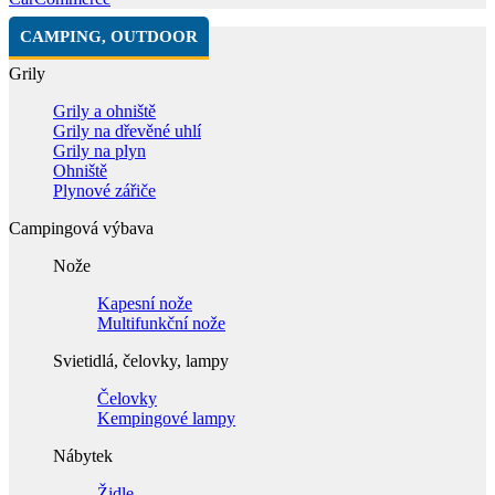
CAMPING, OUTDOOR
Grily
Grily a ohniště
Grily na dřevěné uhlí
Grily na plyn
Ohniště
Plynové zářiče
Campingová výbava
Nože
Kapesní nože
Multifunkční nože
Svietidlá, čelovky, lampy
Čelovky
Kempingové lampy
Nábytek
Židle