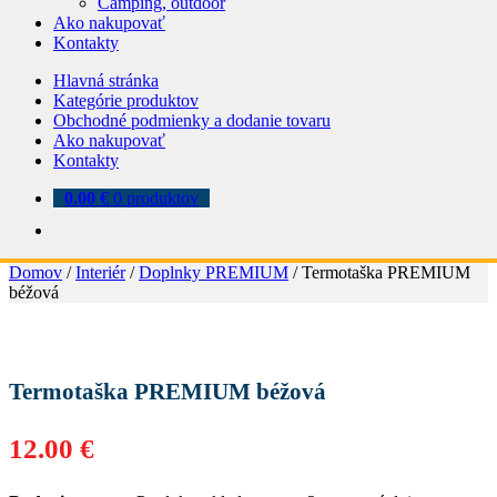
Camping, outdoor
Ako nakupovať
Kontakty
Hlavná stránka
Kategórie produktov
Obchodné podmienky a dodanie tovaru
Ako nakupovať
Kontakty
0.00
€
0 produktov
Domov
/
Interiér
/
Doplnky PREMIUM
/
Termotaška PREMIUM
béžová
Termotaška PREMIUM béžová
12.00
€