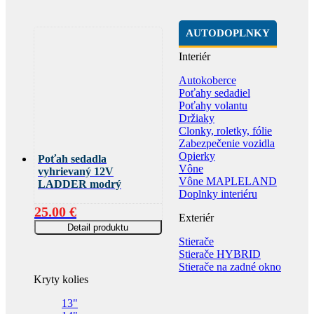
AUTODOPLNKY
Interiér
Autokoberce
Poťahy sedadiel
Poťahy volantu
Držiaky
Clonky, roletky, fólie
Zabezpečenie vozidla
Opierky
Poťah sedadla
Vône
vyhrievaný 12V
Vône MAPLELAND
LADDER modrý
Doplnky interiéru
25.00
€
Exteriér
Detail produktu
Stierače
Stierače HYBRID
Stierače na zadné okno
Kryty kolies
13"