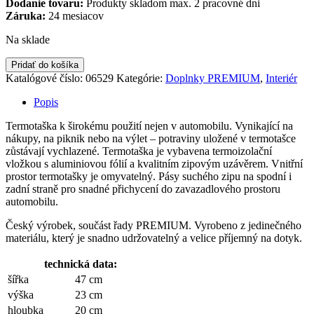
Dodanie tovaru:
Produkty skladom max. 2 pracovné dni
Záruka:
24 mesiacov
Na sklade
Pridať do košíka
Katalógové číslo:
06529
Kategórie:
Doplnky PREMIUM
,
Interiér
Popis
Termotaška k širokému použití nejen v automobilu. Vynikající na
nákupy, na piknik nebo na výlet – potraviny uložené v termotašce
zůstávají vychlazené. Termotaška je vybavena termoizolační
vložkou s aluminiovou fólií a kvalitním zipovým uzávěrem. Vnitřní
prostor termotašky je omyvatelný. Pásy suchého zipu na spodní i
zadní straně pro snadné přichycení do zavazadlového prostoru
automobilu.
Český výrobek, součást řady PREMIUM. Vyrobeno z jedinečného
materiálu, který je snadno udržovatelný a velice příjemný na dotyk.
technická data:
šířka
47 cm
výška
23 cm
hloubka
20 cm