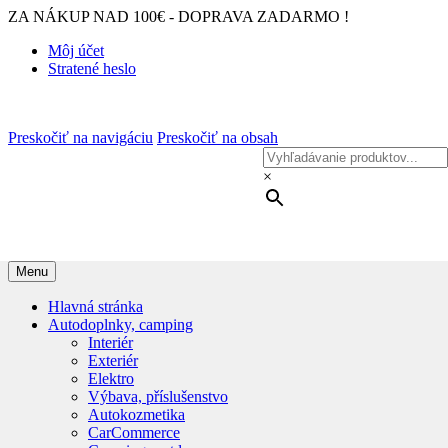
ZA NÁKUP NAD 100€ - DOPRAVA ZADARMO !
Môj účet
Stratené heslo
Preskočiť na navigáciu
Preskočiť na obsah
×
Menu
Hlavná stránka
Autodoplnky, camping
Interiér
Exteriér
Elektro
Výbava, příslušenstvo
Autokozmetika
CarCommerce