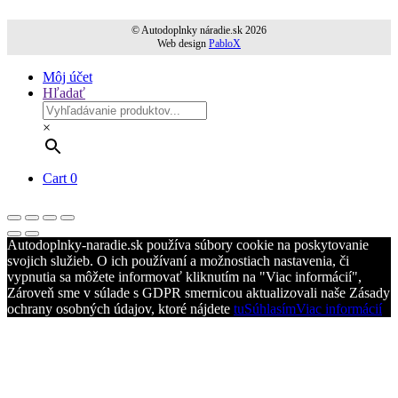
© Autodoplnky náradie.sk 2026
Web design
PabloX
Môj účet
Hľadať
×
Cart
0
Autodoplnky-naradie.sk používa súbory cookie na poskytovanie
svojich služieb. O ich používaní a možnostiach nastavenia, či
vypnutia sa môžete informovať kliknutím na "Viac informácií",
Zároveň sme v súlade s GDPR smernicou aktualizovali naše Zásady
ochrany osobných údajov, ktoré nájdete
tu
Súhlasím
Viac informácií