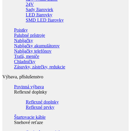
24V
Sady žiaroviek
LED žiarovky
SMD LED žiarovky
Poistky
Palubné prístroje
Nabíjačky
Nabíjačky akumulátorov
Nabíjačky telefónov
Trafá, meniče
Chladničky
Zásuvky, zástrčky, redukcie
Výbava, příslušenstvo
Povinná výbava
Reflexné doplnky
Reflexné doplnky
Reflexné prvky
Štartovacie káble
Snehové reťaze