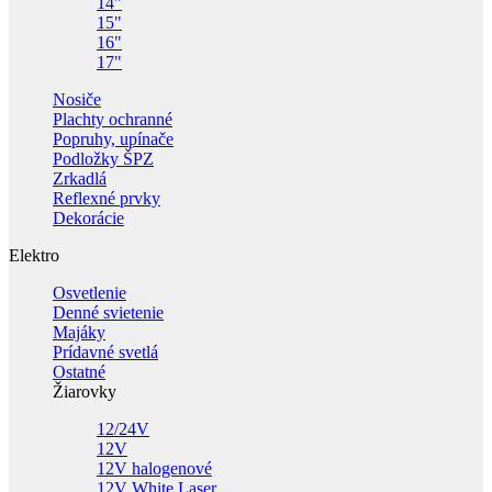
14"
15"
16"
17"
Nosiče
Plachty ochranné
Popruhy, upínače
Podložky ŠPZ
Zrkadlá
Reflexné prvky
Dekorácie
Elektro
Osvetlenie
Denné svietenie
Majáky
Prídavné svetlá
Ostatné
Žiarovky
12/24V
12V
12V halogenové
12V White Laser