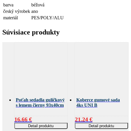
barva
béžová
český výrobek
ano
materiál
PES/POLY/ALU
Súvisiace produkty
Poťah sedadla guličkový
Koberce gumové sada
s lemem čierny 93x40cm
4ks UNI B
16.66
€
21.24
€
Detail produktu
Detail produktu