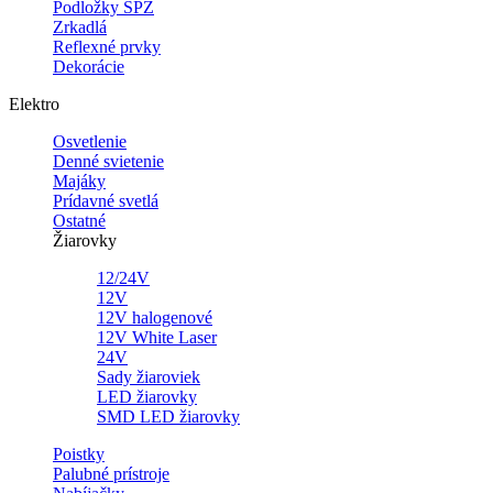
Podložky ŠPZ
Zrkadlá
Reflexné prvky
Dekorácie
Elektro
Osvetlenie
Denné svietenie
Majáky
Prídavné svetlá
Ostatné
Žiarovky
12/24V
12V
12V halogenové
12V White Laser
24V
Sady žiaroviek
LED žiarovky
SMD LED žiarovky
Poistky
Palubné prístroje