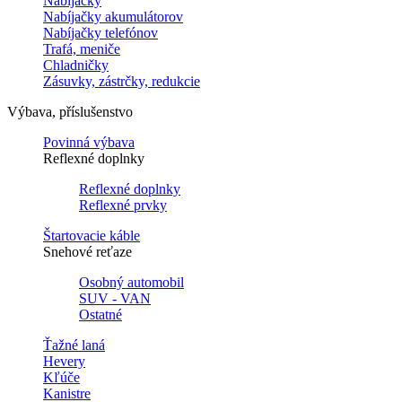
Nabíjačky
Nabíjačky akumulátorov
Nabíjačky telefónov
Trafá, meniče
Chladničky
Zásuvky, zástrčky, redukcie
Výbava, příslušenstvo
Povinná výbava
Reflexné doplnky
Reflexné doplnky
Reflexné prvky
Štartovacie káble
Snehové reťaze
Osobný automobil
SUV - VAN
Ostatné
Ťažné laná
Hevery
Kľúče
Kanistre