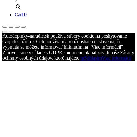
×
Cart
0
Autodoplnky-naradie.sk používa súbory cookie na poskytovanie
svojich služieb. O ich používaní a možnostiach nastavenia, či
vypnutia sa môžete informovať kliknutím na "Viac informácií",
Zároveň sme v súlade s GDPR smernicou aktualizovali naše Zásady
ochrany osobných údajov, ktoré nájdete
tu
Súhlasím
Viac informácií