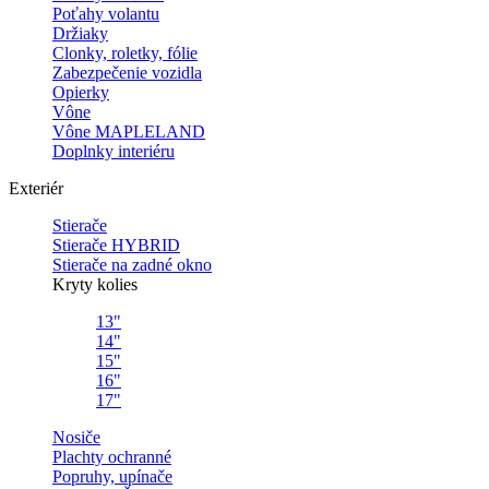
Poťahy volantu
Držiaky
Clonky, roletky, fólie
Zabezpečenie vozidla
Opierky
Vône
Vône MAPLELAND
Doplnky interiéru
Exteriér
Stierače
Stierače HYBRID
Stierače na zadné okno
Kryty kolies
13"
14"
15"
16"
17"
Nosiče
Plachty ochranné
Popruhy, upínače