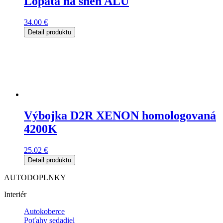
Lopata na sneh ALU
34.00
€
Detail produktu
Výbojka D2R XENON homologovaná
4200K
25.02
€
Detail produktu
AUTODOPLNKY
Interiér
Autokoberce
Poťahy sedadiel