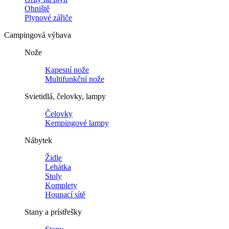
Ohniště
Plynové zářiče
Campingová výbava
Nože
Kapesní nože
Multifunkční nože
Svietidlá, čelovky, lampy
Čelovky
Kempingové lampy
Nábytek
Židle
Lehátka
Stoly
Komplety
Houpací sítě
Stany a prístřešky