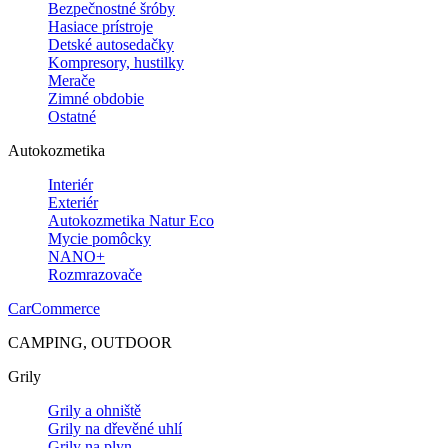
Bezpečnostné šróby
Hasiace prístroje
Detské autosedačky
Kompresory, hustilky
Merače
Zimné obdobie
Ostatné
Autokozmetika
Interiér
Exteriér
Autokozmetika Natur Eco
Mycie pomôcky
NANO+
Rozmrazovače
CarCommerce
CAMPING, OUTDOOR
Grily
Grily a ohniště
Grily na dřevěné uhlí
Grily na plyn