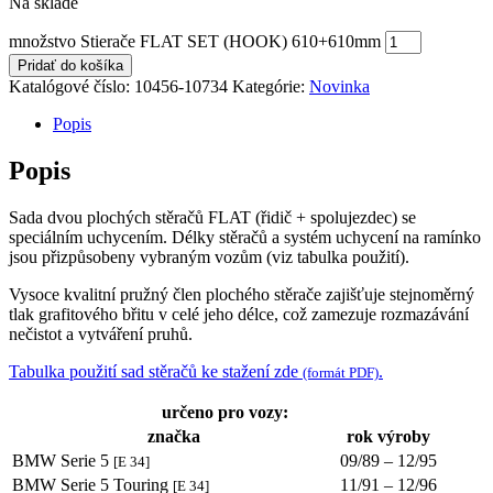
Na sklade
množstvo Stierače FLAT SET (HOOK) 610+610mm
Pridať do košíka
Katalógové číslo:
10456-10734
Kategórie:
Novinka
Popis
Popis
Sada dvou plochých stěračů FLAT (řidič + spolujezdec) se
speciálním uchycením. Délky stěračů a systém uchycení na ramínko
jsou přizpůsobeny vybraným vozům (viz tabulka použití).
Vysoce kvalitní pružný člen plochého stěrače zajišťuje stejnoměrný
tlak grafitového břitu v celé jeho délce, což zamezuje rozmazávání
nečistot a vytváření pruhů.
Tabulka použití sad stěračů ke stažení zde
.
(formát PDF)
určeno pro vozy:
značka
rok výroby
BMW Serie 5
09/89 – 12/95
[E 34]
BMW Serie 5 Touring
11/91 – 12/96
[E 34]