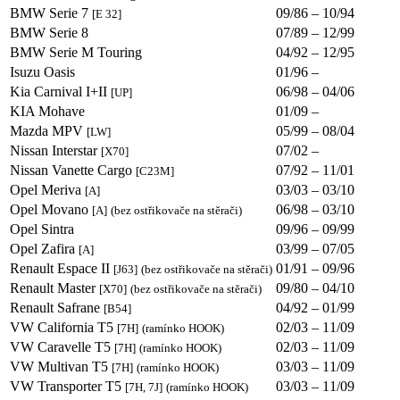
BMW Serie 7
09/86 – 10/94
[E 32]
BMW Serie 8
07/89 – 12/99
BMW Serie M Touring
04/92 – 12/95
Isuzu Oasis
01/96 –
Kia Carnival I+II
06/98 – 04/06
[UP]
KIA Mohave
01/09 –
Mazda MPV
05/99 – 08/04
[LW]
Nissan Interstar
07/02 –
[X70]
Nissan Vanette Cargo
07/92 – 11/01
[C23M]
Opel Meriva
03/03 – 03/10
[A]
Opel Movano
06/98 – 03/10
[A]
(bez ostřikovače na stěrači)
Opel Sintra
09/96 – 09/99
Opel Zafira
03/99 – 07/05
[A]
Renault Espace II
01/91 – 09/96
[J63]
(bez ostřikovače na stěrači)
Renault Master
09/80 – 04/10
[X70]
(bez ostřikovače na stěrači)
Renault Safrane
04/92 – 01/99
[B54]
VW California T5
02/03 – 11/09
[7H]
(ramínko HOOK)
VW Caravelle T5
02/03 – 11/09
[7H]
(ramínko HOOK)
VW Multivan T5
03/03 – 11/09
[7H]
(ramínko HOOK)
VW Transporter T5
03/03 – 11/09
[7H, 7J]
(ramínko HOOK)