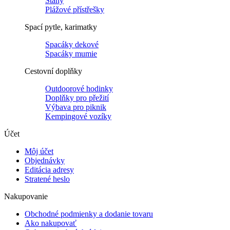
Stany
Plážové přístřešky
Spací pytle, karimatky
Spacáky dekové
Spacáky mumie
Cestovní doplňky
Outdoorové hodinky
Doplňky pro přežití
Výbava pro piknik
Kempingové vozíky
Účet
Môj účet
Objednávky
Editácia adresy
Stratené heslo
Nakupovanie
Obchodné podmienky a dodanie tovaru
Ako nakupovať