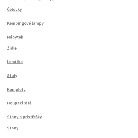
Čelovky
Kempingové lampy
Nábytek
Židle
Lehátka
Stoly
Komplety
Houpací sítě
Stany a prístřešky
Stany