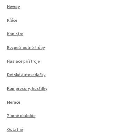
Hevery
Kľúče
Kanistre
Bezpečnostné šróby
Hasiace prístroje
Detské autosedačky
Kompresory, hustilky
Merače
Zimné obdobie
Ostatné