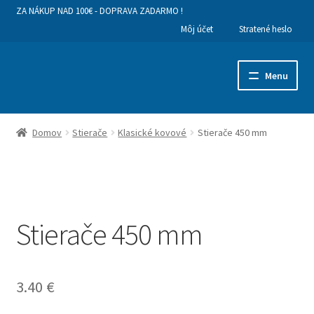
ZA NÁKUP NAD 100€ - DOPRAVA ZADARMO !
Môj účet
Stratené heslo
Preskočiť
Preskočiť
Menu
na
na
navigáciu
obsah
Hlavná stránka
Domov
Stierače
Klasické kovové
Stierače 450 mm
Kategórie produktov
Obchodné podmienky a dodanie tovaru
Stierače 450 mm
Ako nakupovať
Kontakty
3.40
€