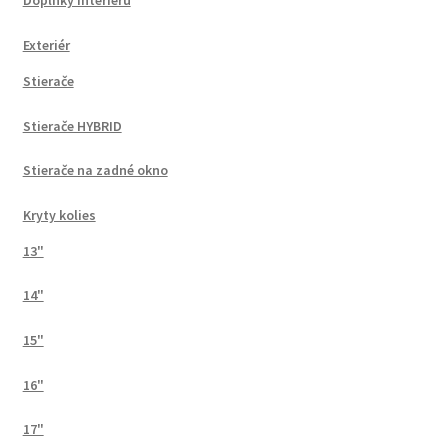
Doplnky interiéru
Exteriér
Stierače
Stierače HYBRID
Stierače na zadné okno
Kryty kolies
13"
14"
15"
16"
17"