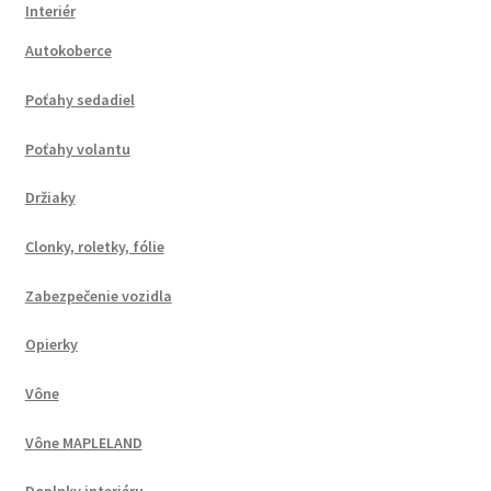
Interiér
Autokoberce
Poťahy sedadiel
Poťahy volantu
Držiaky
Clonky, roletky, fólie
Zabezpečenie vozidla
Opierky
Vône
Vône MAPLELAND