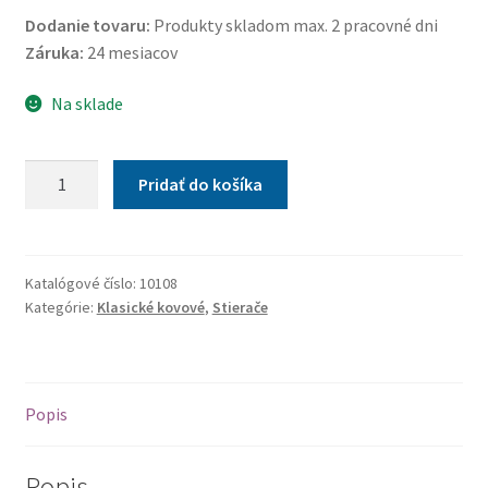
Dodanie tovaru:
Produkty skladom max. 2 pracovné dni
Záruka:
24 mesiacov
Na sklade
množstvo
Pridať do košíka
Stierače
450
mm
Katalógové číslo:
10108
Kategórie:
Klasické kovové
,
Stierače
Popis
Popis