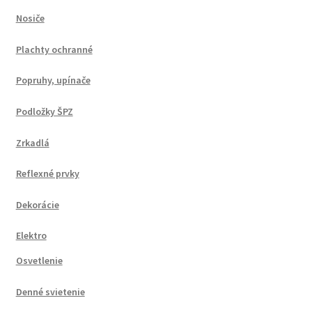
Nosiče
Plachty ochranné
Popruhy, upínače
Podložky ŠPZ
Zrkadlá
Reflexné prvky
Dekorácie
Elektro
Osvetlenie
Denné svietenie