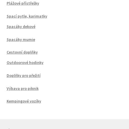
Plážové přístřešky
Spací pytle, karimatky
Spacáky dekové
Spacáky mumie
Cestovní doplňky
Outdoorové hodinky
Doplňky pro přežití
Výbava pro piknik
Kempingové vozíky