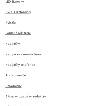
LED žiarovky
SMD LED žiarovky
Poistky
Palubné prístroje
Nabíjačky
Nabíjačky akumulátorov
Nabíjačky telefónov
Trafá, meniče
Chladničky
Zásuvky, zástrčky, redukcie