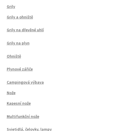
Grily
Grily a ohniště
Grily na dřevěné uhlí
Grily na plyn
Ohniště
Plynové zářiče
Campingová výbava
Nože
Kapesní nože
Multifunkční nože
Svietidlá, čelovky, lampy