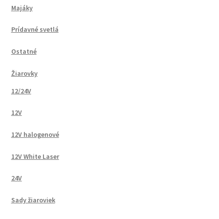
Majáky
Prídavné svetlá
Ostatné
Žiarovky
12/24V
12V
12V halogenové
12V White Laser
24V
Sady žiaroviek