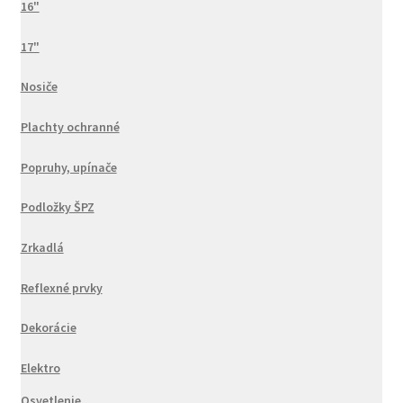
16"
17"
Nosiče
Plachty ochranné
Popruhy, upínače
Podložky ŠPZ
Zrkadlá
Reflexné prvky
Dekorácie
Elektro
Osvetlenie