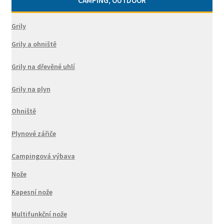
CAMPING, OUTDOOR
Grily
Grily a ohniště
Grily na dřevěné uhlí
Grily na plyn
Ohniště
Plynové zářiče
Campingová výbava
Nože
Kapesní nože
Multifunkční nože