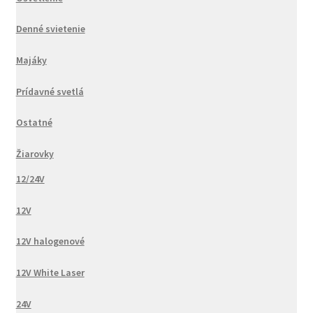
Denné svietenie
Majáky
Prídavné svetlá
Ostatné
Žiarovky
12/24V
12V
12V halogenové
12V White Laser
24V