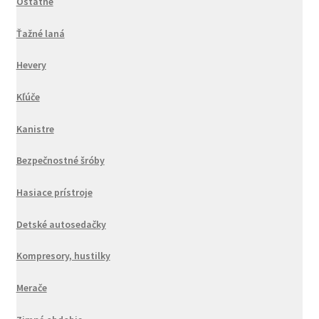
Ostatné
Ťažné laná
Hevery
Kľúče
Kanistre
Bezpečnostné šróby
Hasiace prístroje
Detské autosedačky
Kompresory, hustilky
Merače