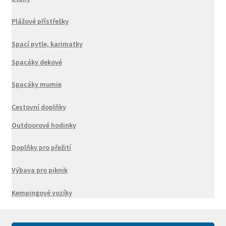
Plážové přístřešky
Spací pytle, karimatky
Spacáky dekové
Spacáky mumie
Cestovní doplňky
Outdoorové hodinky
Doplňky pro přežití
Výbava pro piknik
Kempingové vozíky