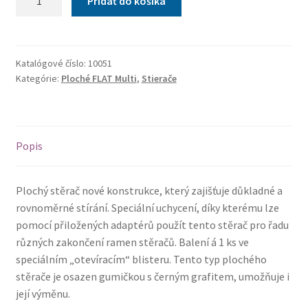
Pridať do košíka
Stierač
FLAT
MULTI
530mm
Katalógové číslo:
10051
Kategórie:
Ploché FLAT Multi
,
Stierače
-
8
adaptérov
Popis
Plochý stěrač nové konstrukce, který zajišťuje důkladné a
rovnoměrné stírání. Speciální uchycení, díky kterému lze
pomocí přiložených adaptérů použít tento stěrač pro řadu
různých zakončení ramen stěračů. Balení á 1 ks ve
speciálním „otevíracím“ blisteru. Tento typ plochého
stěrače je osazen gumičkou s černým grafitem, umožňuje i
její výměnu.