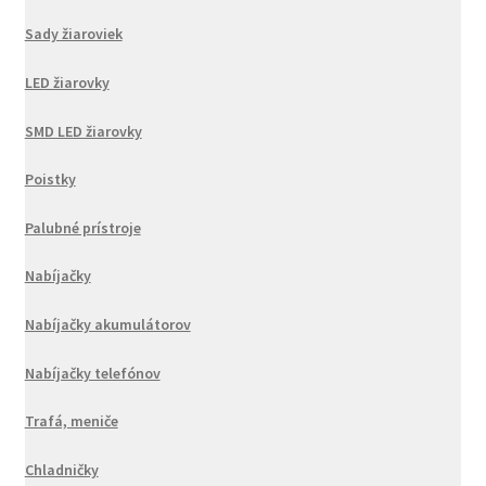
Sady žiaroviek
LED žiarovky
SMD LED žiarovky
Poistky
Palubné prístroje
Nabíjačky
Nabíjačky akumulátorov
Nabíjačky telefónov
Trafá, meniče
Chladničky