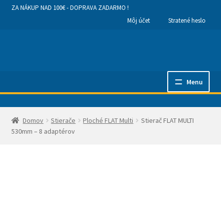
ZA NÁKUP NAD 100€ - DOPRAVA ZADARMO !
Môj účet
Stratené heslo
Preskočiť
Preskočiť
na
na
navigáciu
obsah
Menu
Hlavná stránka
Domov
Stierače
Ploché FLAT Multi
Stierač FLAT MULTI
Kategórie produktov
530mm – 8 adaptérov
Obchodné podmienky a dodanie tovaru
Ako nakupovať
Kontakty