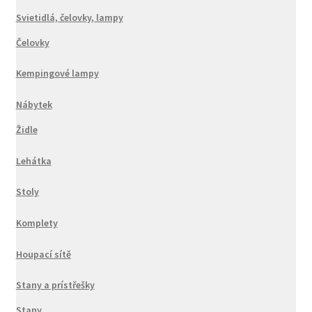
Svietidlá, čelovky, lampy
Čelovky
Kempingové lampy
Nábytek
Židle
Lehátka
Stoly
Komplety
Houpací sítě
Stany a prístřešky
Stany