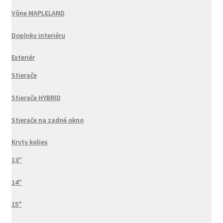
Vône MAPLELAND
Doplnky interiéru
Exteriér
Stierače
Stierače HYBRID
Stierače na zadné okno
Kryty kolies
13"
14"
15"