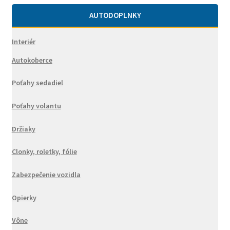
AUTODOPLNKY
Interiér
Autokoberce
Poťahy sedadiel
Poťahy volantu
Držiaky
Clonky, roletky, fólie
Zabezpečenie vozidla
Opierky
Vône