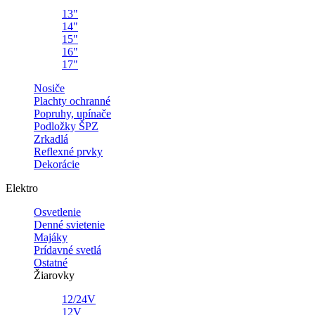
13"
14"
15"
16"
17"
Nosiče
Plachty ochranné
Popruhy, upínače
Podložky ŠPZ
Zrkadlá
Reflexné prvky
Dekorácie
Elektro
Osvetlenie
Denné svietenie
Majáky
Prídavné svetlá
Ostatné
Žiarovky
12/24V
12V