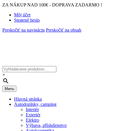
ZA NÁKUP NAD 100€ - DOPRAVA ZADARMO !
Môj účet
Stratené heslo
Preskočiť na navigáciu
Preskočiť na obsah
×
Menu
Hlavná stránka
Autodoplnky, camping
Interiér
Exteriér
Elektro
Výbava, příslušenstvo
Autokozmetika