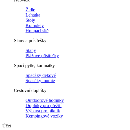
Židle
Lehátka
Stoly
Komplety
Houpací sítě
Stany a prístřešky
Stany
Plážové přístřešky
Spací pytle, karimatky
Spacáky dekové
Spacáky mumie
Cestovní doplňky
Outdoorové hodinky
Doplňky pro přežití
Výbava pro piknik
Kempingové vozíky
Účet