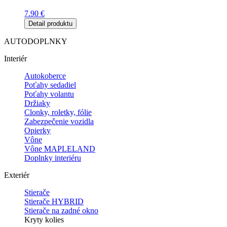
7.90
€
Detail produktu
AUTODOPLNKY
Interiér
Autokoberce
Poťahy sedadiel
Poťahy volantu
Držiaky
Clonky, roletky, fólie
Zabezpečenie vozidla
Opierky
Vône
Vône MAPLELAND
Doplnky interiéru
Exteriér
Stierače
Stierače HYBRID
Stierače na zadné okno
Kryty kolies