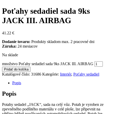
Poťahy sedadiel sada 9ks
JACK III. AIRBAG
41.22
€
Dodanie tovaru:
Produkty skladom max. 2 pracovné dni
Záruka:
24 mesiacov
Na sklade
množstvo Poťahy sedadiel sada 9ks JACK III. AIRBAG
Pridať do košíka
Katalógové číslo:
31686
Kategórie:
Interiér
,
Poťahy sedadiel
Popis
Popis
Potahy sedadel „JACK“, sada na celý vůz. Potah je vyroben ze
zpevněného podšitého materiálu v celé ploše, lze připevnit na
většinu běžně používaných automobilových sedadel. Potah lze