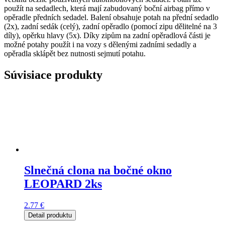
použít na sedadlech, která mají zabudovaný boční airbag přímo v
opěradle předních sedadel. Balení obsahuje potah na přední sedadlo
(2x), zadní sedák (celý), zadní opěradlo (pomocí zipu dělitelné na 3
díly), opěrku hlavy (5x). Díky zipům na zadní opěradlová části je
možné potahy použít i na vozy s dělenými zadními sedadly a
opěradla sklápět bez nutnosti sejmutí potahu.
Súvisiace produkty
Slnečná clona na bočné okno
LEOPARD 2ks
2.77
€
Detail produktu