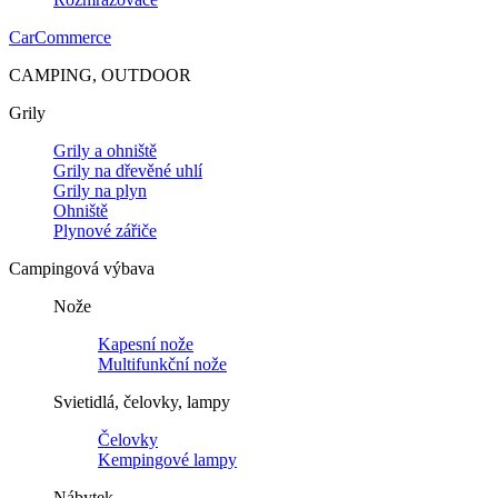
CarCommerce
CAMPING, OUTDOOR
Grily
Grily a ohniště
Grily na dřevěné uhlí
Grily na plyn
Ohniště
Plynové zářiče
Campingová výbava
Nože
Kapesní nože
Multifunkční nože
Svietidlá, čelovky, lampy
Čelovky
Kempingové lampy
Nábytek