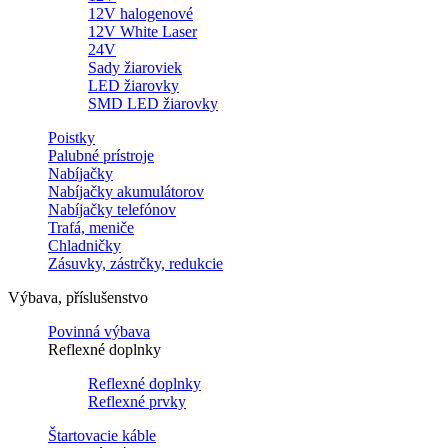
12V halogenové
12V White Laser
24V
Sady žiaroviek
LED žiarovky
SMD LED žiarovky
Poistky
Palubné prístroje
Nabíjačky
Nabíjačky akumulátorov
Nabíjačky telefónov
Trafá, meniče
Chladničky
Zásuvky, zástrčky, redukcie
Výbava, příslušenstvo
Povinná výbava
Reflexné doplnky
Reflexné doplnky
Reflexné prvky
Štartovacie káble