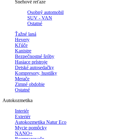
Snehové reťaze
Osobný automobil
SUV - VAN
Ostatné
Ťažné laná
Hevery
Kľúče
Kanistre
Bezpečnostné šróby
Hasiace prístroje
Detské autosedačky
Kompresory, hustilky
Merače
Zimné obdobie
Ostatné
Autokozmetika
Interiér
Exteriér
Autokozmetika Natur Eco
Mycie pomôcky
NANO+
Rozmrazovače