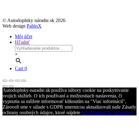
© Autodoplnky náradie.sk 2026
Web design
PabloX
Môj účet
Hľadať
×
Cart
0
Autodoplnky-naradie.sk používa súbory cookie na poskytovanie
svojich služieb. O ich používaní a možnostiach nastavenia, či
vypnutia sa môžete informovať kliknutím na "Viac informácií",
Zároveň sme v súlade s GDPR smernicou aktualizovali naše Zásady
ochrany osobných údajov, ktoré nájdete
tu
Súhlasím
Viac informácií