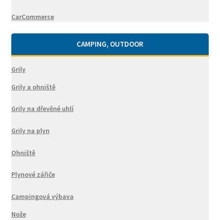
CarCommerce
CAMPING, OUTDOOR
Grily
Grily a ohniště
Grily na dřevěné uhlí
Grily na plyn
Ohniště
Plynové zářiče
Campingová výbava
Nože