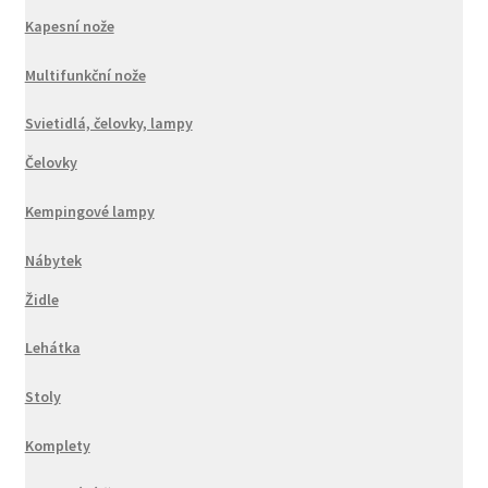
Kapesní nože
Multifunkční nože
Svietidlá, čelovky, lampy
Čelovky
Kempingové lampy
Nábytek
Židle
Lehátka
Stoly
Komplety