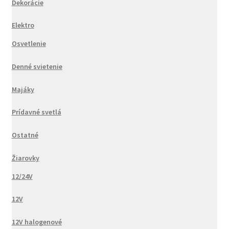
Dekorácie
Elektro
Osvetlenie
Denné svietenie
Majáky
Prídavné svetlá
Ostatné
Žiarovky
12/24V
12V
12V halogenové