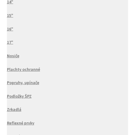
14"
15"
16"
17"
Nosiče
Plachty ochranné
Popruhy, upínače
Podložky ŠPZ
Zrkadlá
Reflexné prvky