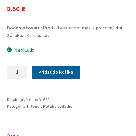
8.50
€
Dodanie tovaru:
Produkty skladom max. 2 pracovné dni
Záruka:
24 mesiacov
Na sklade
množstvo
Pridať do košíka
Poťah
sedadla
TRIKO
SOFT
Katalógové číslo:
31620
Kategórie:
Interiér
,
Poťahy sedadiel
predné
1ks
sivý