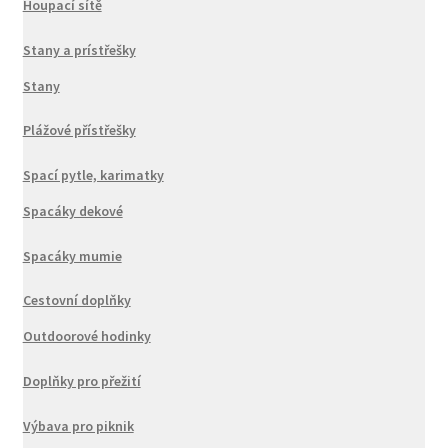
Houpací sítě
Stany a prístřešky
Stany
Plážové přístřešky
Spací pytle, karimatky
Spacáky dekové
Spacáky mumie
Cestovní doplňky
Outdoorové hodinky
Doplňky pro přežití
Výbava pro piknik