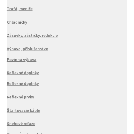
Trafá, meniče
Chladničky
Zásuvky, zástrčky, redukcie
Výbava, příslušenstvo
Povinná výbava
Reflexné doplnky
Reflexné doplnky
Reflexné prvky
Štartovacie káble
Snehové reťaze