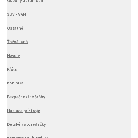
Osobný automobil
SUV - VAN
Ostatné
Ťažné laná
Hevery
Kľúče
Kanistre
Bezpečnostné šróby
Hasiace prístroje
Detské autosedačky
Kompresory, hustilky