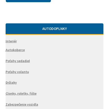
AUTODOPLNKY
Interiér
Autokoberce
Poťahy sedadiel
Poťahy volantu
Držiaky
Clonky, roletky, fólie
Zabezpečenie vozidla