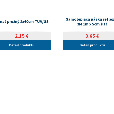
Samolepiaca páska refle
nač pružný 2x60cm TÜV/GS
3M 1m x 5cm žltá
2.15
€
3.65
€
Detail produktu
Detail produktu