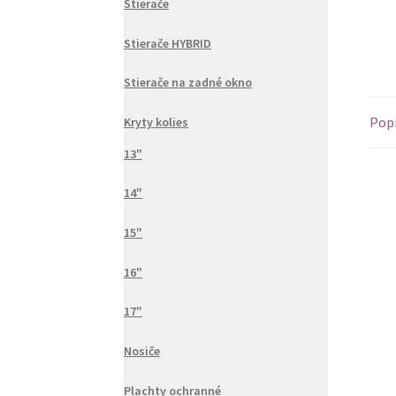
Stierače
Stierače HYBRID
Stierače na zadné okno
Pop
Kryty kolies
13"
14"
15"
16"
17"
Nosiče
Plachty ochranné