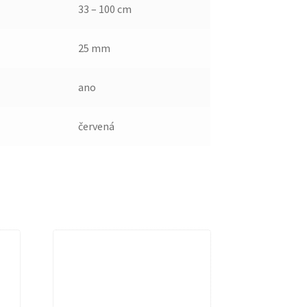
33 – 100 cm
25 mm
ano
červená