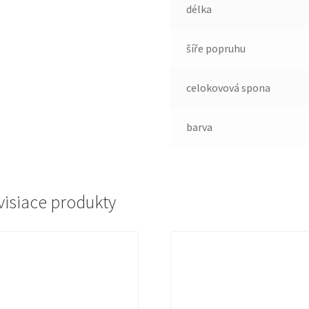
délka
šíře popruhu
celokovová spona
barva
visiace produkty