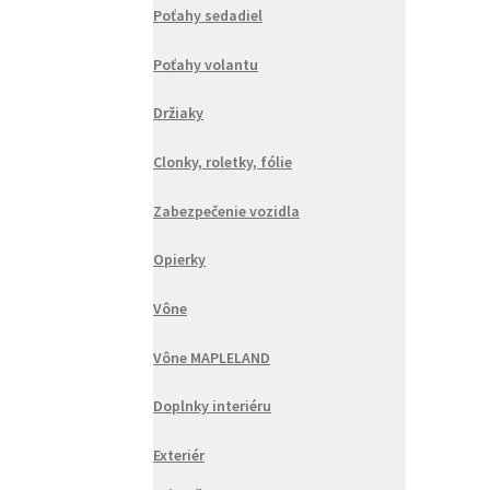
Poťahy sedadiel
Poťahy volantu
Držiaky
Clonky, roletky, fólie
Zabezpečenie vozidla
Opierky
Vône
Vône MAPLELAND
Doplnky interiéru
Exteriér