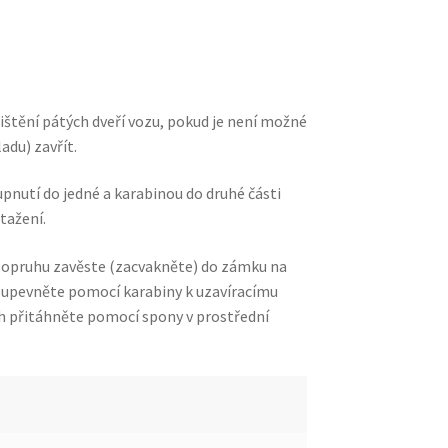
ištění pátých dveří vozu, pokud je není možné
adu) zavřít.
pnutí do jedné a karabinou do druhé části
tažení.
 popruhu zavěste (zacvakněte) do zámku na
t upevněte pomocí karabiny k uzavíracímu
 přitáhněte pomocí spony v prostřední