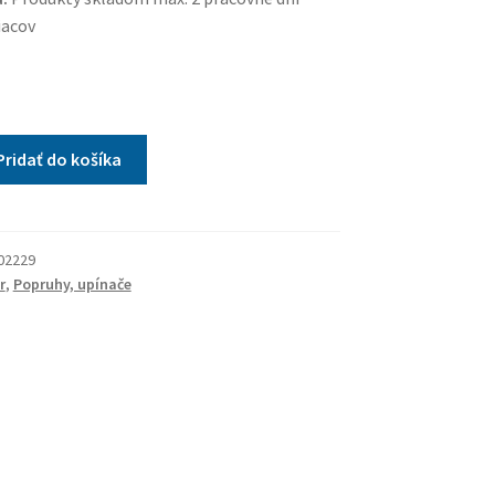
iacov
Pridať do košíka
02229
r
,
Popruhy, upínače