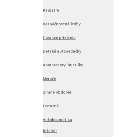
Kanistre
Bezpečnostné šróby
Hasiace prístroje
Detské autosedačky
Kompresory, hustilky
Merače
Zimné obdobie
Ostatné
Autokozmetika
Interiér