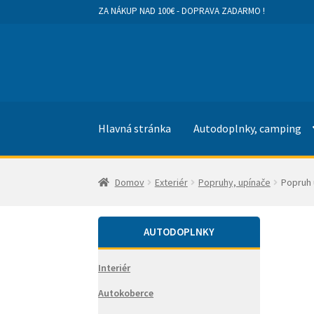
ZA NÁKUP NAD 100€ - DOPRAVA ZADARMO !
Preskočiť
Preskočiť
na
na
navigáciu
obsah
Hlavná stránka
Autodoplnky, camping
Domov
Exteriér
Popruhy, upínače
Popruh 
AUTODOPLNKY
Interiér
Autokoberce