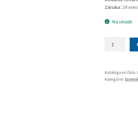
Záruka:
24 mes
Na sklade
množstvo
Popruh
upevňovací
na
zadné
Katalógové číslo:
Kategórie:
Exterié
dvere