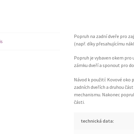
Popruh na zadní dveře pro zaj
is
(např. díky přesahujícímu nákl
Popruh je vybaven okem pro u
zámku dveří a sponout pro do
Návod k použití: Kovové oko
zadních dveřích a druhou čás
mechanismu. Nakonec popruh
části.
technická data: