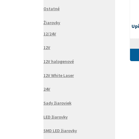
Ostatné
Žiarovky
Upí
12/24V
12V
12V halogenové
12V White Laser
24V
Sady žiaroviek
LED žiarovky
SMD LED žiarovky