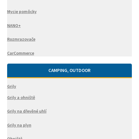
Mycie pomôcky
NANO+
Rozmrazovače
CarCommerce
CAMPING, OUTDOOR
Grily
Grily a ohniště
Grily na dřevěné uhlí
Grily na plyn
Ohniště