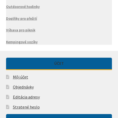
Outdoorové hodinky
Doplňky pro přežití
Výbava pro piknik
Kempingové vozíky
ÚČET
Môj účet
Objednávky
Editácia adresy
Stratené heslo