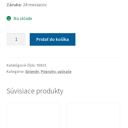
Záruka:
24 mesiacov
Na sklade
množstvo
Pridať do košíka
Popruh
s
račňou
6m
Katalógové číslo:
93831
Kategórie:
Exteriér
,
Popruhy, upínače
500kg
Súvisiace produkty