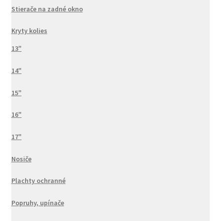
Stierače na zadné okno
Kryty kolies
13"
14"
15"
16"
17"
Nosiče
Plachty ochranné
Popruhy, upínače