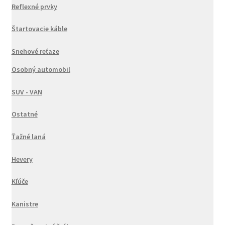
Reflexné prvky
Štartovacie káble
Snehové reťaze
Osobný automobil
SUV - VAN
Ostatné
Ťažné laná
Hevery
Kľúče
Kanistre