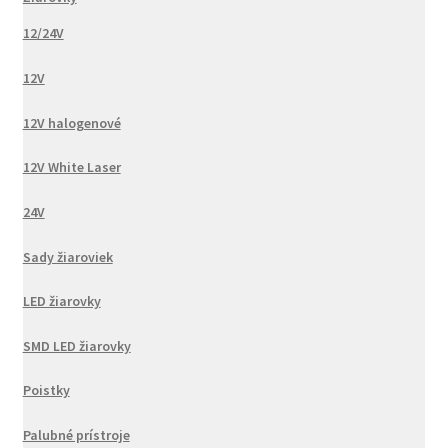
12/24V
12V
12V halogenové
12V White Laser
24V
Sady žiaroviek
LED žiarovky
SMD LED žiarovky
Poistky
Palubné prístroje