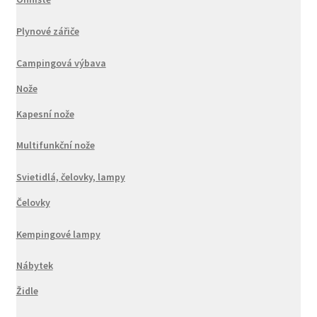
Plynové zářiče
Campingová výbava
Nože
Kapesní nože
Multifunkční nože
Svietidlá, čelovky, lampy
Čelovky
Kempingové lampy
Nábytek
Židle