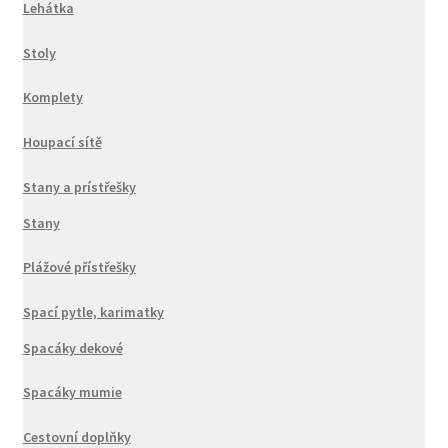
Lehátka
Stoly
Komplety
Houpací sítě
Stany a prístřešky
Stany
Plážové přístřešky
Spací pytle, karimatky
Spacáky dekové
Spacáky mumie
Cestovní doplňky