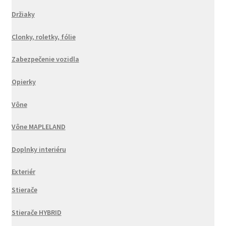
Držiaky
Clonky, roletky, fólie
Zabezpečenie vozidla
Opierky
Vône
Vône MAPLELAND
Doplnky interiéru
Exteriér
Stierače
Stierače HYBRID