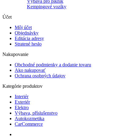
Výbava pro piknik
Kempingové vozíky
Účet
Môj účet
Objednávky
Editácia adresy
Stratené heslo
Nakupovanie
Obchodné podmienky a dodanie tovaru
Ako nakupovať
Ochrana osobných údajov
Kategórie produktov
Interiér
Exteriér
Elektro
Výbava, příslušenstvo
Autokozmetika
CarCommerce