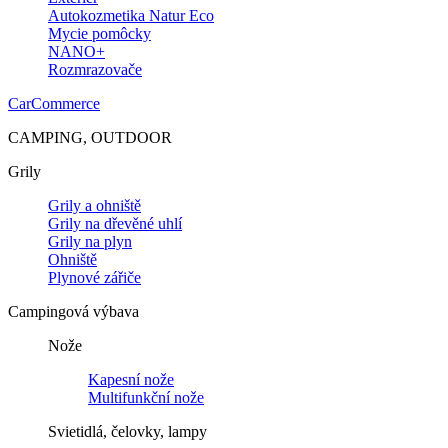
Autokozmetika Natur Eco
Mycie pomôcky
NANO+
Rozmrazovače
CarCommerce
CAMPING, OUTDOOR
Grily
Grily a ohniště
Grily na dřevěné uhlí
Grily na plyn
Ohniště
Plynové zářiče
Campingová výbava
Nože
Kapesní nože
Multifunkční nože
Svietidlá, čelovky, lampy