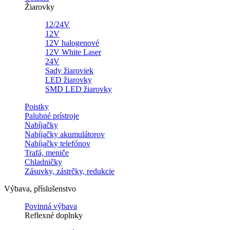
Žiarovky
12/24V
12V
12V halogenové
12V White Laser
24V
Sady žiaroviek
LED žiarovky
SMD LED žiarovky
Poistky
Palubné prístroje
Nabíjačky
Nabíjačky akumulátorov
Nabíjačky telefónov
Trafá, meniče
Chladničky
Zásuvky, zástrčky, redukcie
Výbava, příslušenstvo
Povinná výbava
Reflexné doplnky