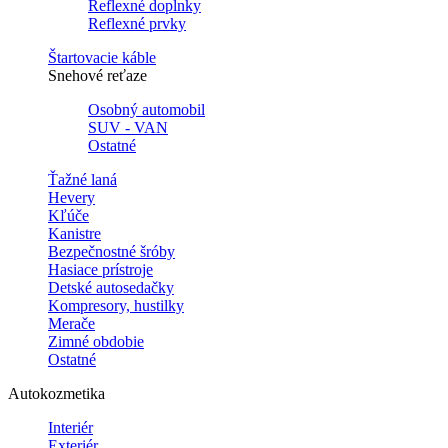
Reflexné doplnky
Reflexné prvky
Štartovacie káble
Snehové reťaze
Osobný automobil
SUV - VAN
Ostatné
Ťažné laná
Hevery
Kľúče
Kanistre
Bezpečnostné šróby
Hasiace prístroje
Detské autosedačky
Kompresory, hustilky
Merače
Zimné obdobie
Ostatné
Autokozmetika
Interiér
Exteriér