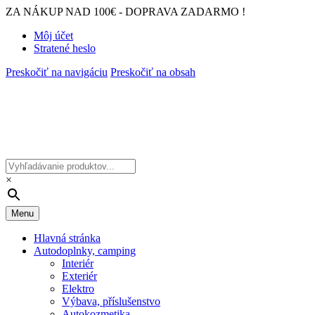
ZA NÁKUP NAD 100€ - DOPRAVA ZADARMO !
Môj účet
Stratené heslo
Preskočiť na navigáciu
Preskočiť na obsah
×
Menu
Hlavná stránka
Autodoplnky, camping
Interiér
Exteriér
Elektro
Výbava, příslušenstvo
Autokozmetika