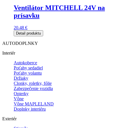
Ventilátor MITCHELL 24V na
prísavku
20.48
€
Detail produktu
AUTODOPLNKY
Interiér
Autokoberce
Poťahy sedadiel
Poťahy volantu
Držiaky
Clonky, roletky, fólie
Zabezpečenie vozidla
Opierky
Vône
Vône MAPLELAND
Doplnky interiéru
Exteriér