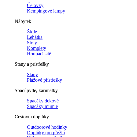
Čelovky
Kempingové lampy
Nábytek
Židle
Lehátka
Stoly
Komplety
Houpací sítě
Stany a prístřešky
Stany
Plážové přístřešky
Spací pytle, karimatky
Spacáky dekové
Spacáky mumie
Cestovní doplňky
Outdoorové hodinky
Doplňky pro přežití