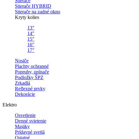
Stierače
Stierače HYBRID
Stierače na zadné okno
Kryty kolies
13"
14"
15"
16"
17"
Nosiče
Plachty ochranné
Popruhy, upínače
Podložky ŠPZ
Zrkadlá
Reflexné prvky
Dekorácie
Elektro
Osvetlenie
Denné svietenie
Majáky
Prídavné svetlá
Ostatné