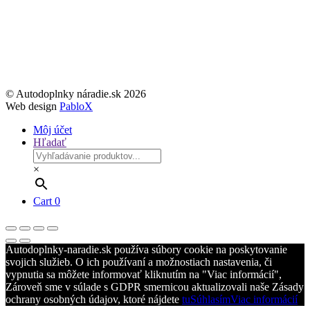
© Autodoplnky náradie.sk 2026
Web design
PabloX
Môj účet
Hľadať
×
Cart
0
Autodoplnky-naradie.sk používa súbory cookie na poskytovanie
svojich služieb. O ich používaní a možnostiach nastavenia, či
vypnutia sa môžete informovať kliknutím na "Viac informácií",
Zároveň sme v súlade s GDPR smernicou aktualizovali naše Zásady
ochrany osobných údajov, ktoré nájdete
tu
Súhlasím
Viac informácií