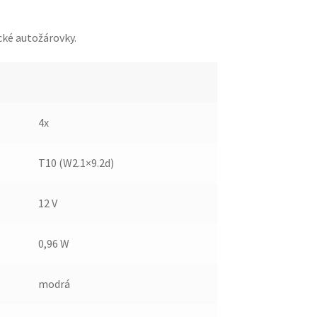
cké autožárovky.
4x
T10 (W2.1×9.2d)
12 V
0,96 W
modrá