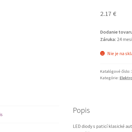
2.17
€
Dodanie tovaru
Záruka:
24 mes
Nie je na sk
Katalógové číslo:
Kategórie:
Elektr
Popis
is
LED diody s paticí klasické a