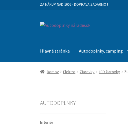
ZA NÁKUP NAD 100€ - DOPRAVA ZADARMO !
Preskočiť
Preskočiť
na
na
navigáciu
obsah
Hlavná stránka
Autodoplnky, camping
Domov
Elektro
Žiarovky
LED žiarovky
Ži
AUTODOPLNKY
Interiér