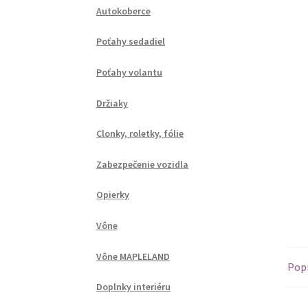
Autokoberce
Poťahy sedadiel
Poťahy volantu
Držiaky
Clonky, roletky, fólie
Zabezpečenie vozidla
Opierky
Vône
Vône MAPLELAND
Pop
Doplnky interiéru