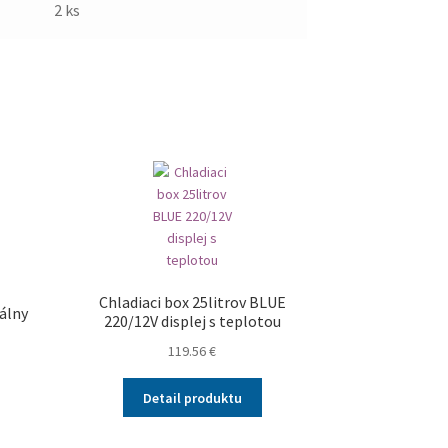
2 ks
Chladiaci box 25litrov BLUE
zálny
220/12V displej s teplotou
119.56
€
Detail produktu