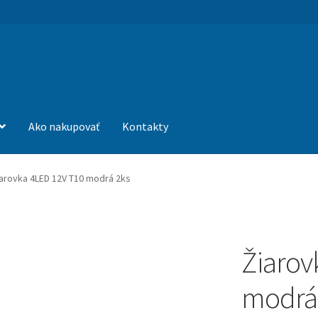
Ako nakupovať
Kontakty
arovka 4LED 12V T10 modrá 2ks
Žiarov
modrá