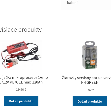
balení
visiace produkty
bíjačka mikroprocesor 1Amp
Žiarovky servisný box univer
6/12V PB/GEL max. 120Ah
H4 GREEN
19.90
€
3.92
€
Detail produktu
Detail produktu