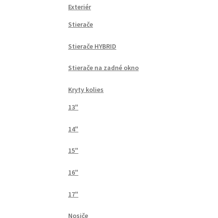
Exteriér
Stierače
Stierače HYBRID
Stierače na zadné okno
Kryty kolies
13"
14"
15"
16"
17"
Nosiče