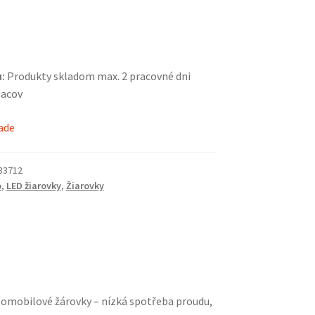
:
Produkty skladom max. 2 pracovné dni
iacov
lade
33712
o
,
LED žiarovky
,
Žiarovky
utomobilové žárovky – nízká spotřeba proudu,