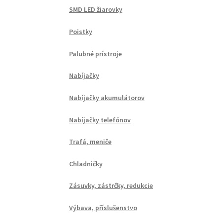
SMD LED žiarovky
Poistky
Palubné prístroje
Nabíjačky
Nabíjačky akumulátorov
Nabíjačky telefónov
Trafá, meniče
Chladničky
Zásuvky, zástrčky, redukcie
Výbava, příslušenstvo