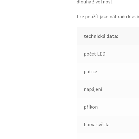
dlouhá životnost.
Lze použít jako náhradu klasi
technická data:
počet LED
patice
napájení
příkon
barva světla