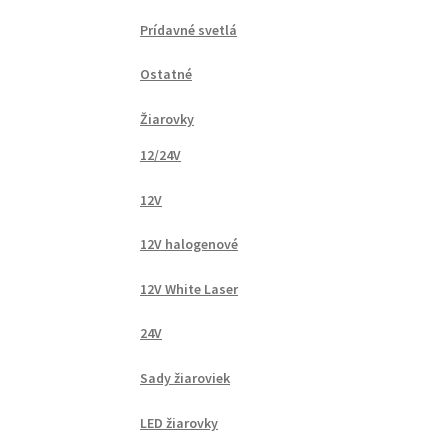
Prídavné svetlá
Ostatné
Žiarovky
12/24V
12V
12V halogenové
12V White Laser
24V
Sady žiaroviek
LED žiarovky