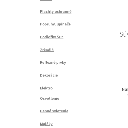
Plachty ochranné
Popruhy, upínače
Sú
Podložky ŠPZ
Zrkadlá
Reflexné prvky
Dekorácie
Elektro
Na
Osvetlenie
Denné svietenie
Majáky