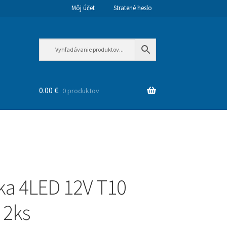
Môj účet
Stratené heslo
0.00
€
0 produktov
ka 4LED 12V T10
 2ks