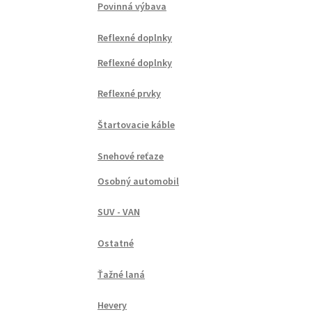
Povinná výbava
Reflexné doplnky
Reflexné doplnky
Reflexné prvky
Štartovacie káble
Snehové reťaze
Osobný automobil
SUV - VAN
Ostatné
Ťažné laná
Hevery