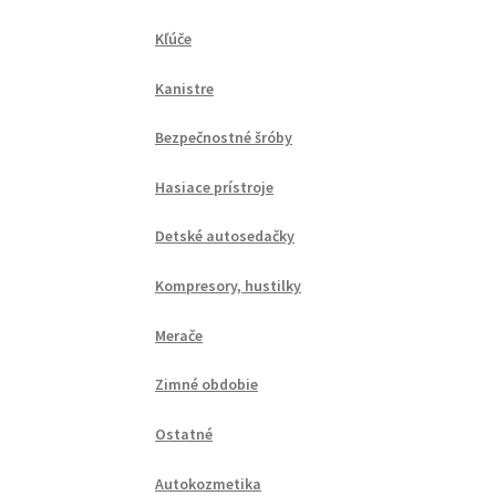
Kľúče
Kanistre
Bezpečnostné šróby
Hasiace prístroje
Detské autosedačky
Kompresory, hustilky
Merače
Zimné obdobie
Ostatné
Autokozmetika