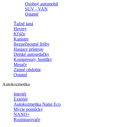
Osobný automobil
SUV - VAN
Ostatné
Ťažné laná
Hevery
Kľúče
Kanistre
Bezpečnostné šróby
Hasiace prístroje
Detské autosedačky
Kompresory, hustilky
Merače
Zimné obdobie
Ostatné
Autokozmetika
Interiér
Exteriér
Autokozmetika Natur Eco
Mycie pomôcky
NANO+
Rozmrazovače