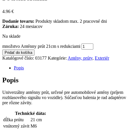
4.96
€
Dodanie tovaru:
Produkty skladom max. 2 pracovné dni
Záruka:
24 mesiacov
Na sklade
množstvo Anténny prút 21cm s redukciami
Pridať do košíka
Katalógové číslo:
03177
Kategórie:
Antény, prúty
,
Exteriér
Popis
Popis
Univerzálny anténny prút, určené pre automobilové antény (príjem
rozhlasového signálu vo vozidle). Súčasťou balenia je rad adaptérov
pre rôzne závity.
Technické dáta:
dĺžka prútu
21 cm
vnútorný závit
M6