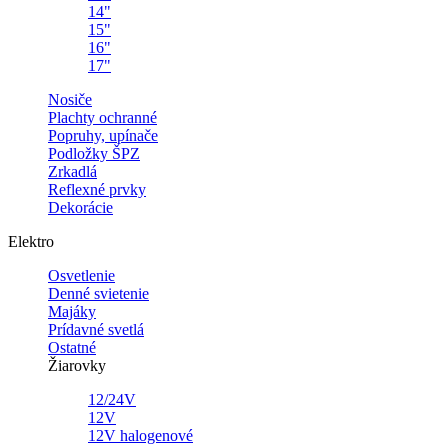
14"
15"
16"
17"
Nosiče
Plachty ochranné
Popruhy, upínače
Podložky ŠPZ
Zrkadlá
Reflexné prvky
Dekorácie
Elektro
Osvetlenie
Denné svietenie
Majáky
Prídavné svetlá
Ostatné
Žiarovky
12/24V
12V
12V halogenové