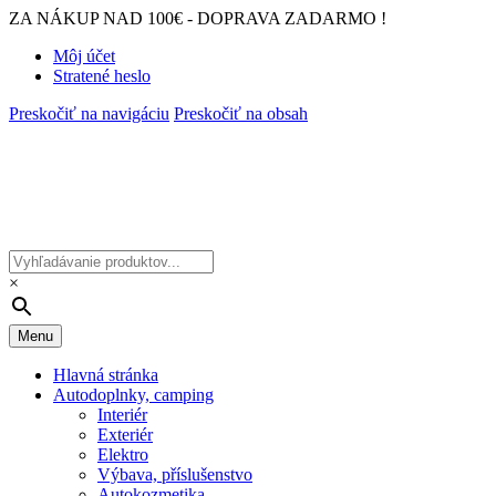
ZA NÁKUP NAD 100€ - DOPRAVA ZADARMO !
Môj účet
Stratené heslo
Preskočiť na navigáciu
Preskočiť na obsah
×
Menu
Hlavná stránka
Autodoplnky, camping
Interiér
Exteriér
Elektro
Výbava, příslušenstvo
Autokozmetika