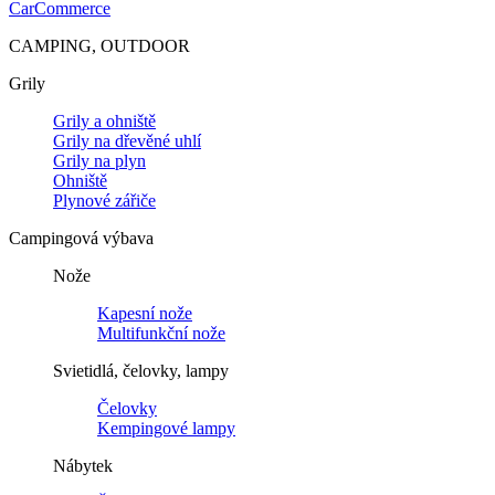
CarCommerce
CAMPING, OUTDOOR
Grily
Grily a ohniště
Grily na dřevěné uhlí
Grily na plyn
Ohniště
Plynové zářiče
Campingová výbava
Nože
Kapesní nože
Multifunkční nože
Svietidlá, čelovky, lampy
Čelovky
Kempingové lampy
Nábytek