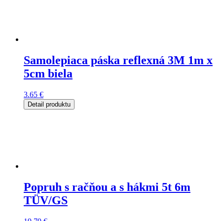
Samolepiaca páska reflexná 3M 1m x
5cm biela
3.65
€
Detail produktu
Popruh s račňou a s hákmi 5t 6m
TÜV/GS