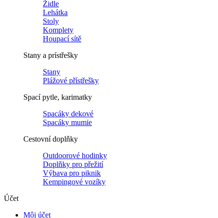
Židle
Lehátka
Stoly
Komplety
Houpací sítě
Stany a prístřešky
Stany
Plážové přístřešky
Spací pytle, karimatky
Spacáky dekové
Spacáky mumie
Cestovní doplňky
Outdoorové hodinky
Doplňky pro přežití
Výbava pro piknik
Kempingové vozíky
Účet
Môj účet