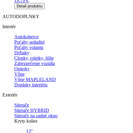
19.79
€
Detail produktu
AUTODOPLNKY
Interiér
Autokoberce
Poťahy sedadiel
Poťahy volantu
Držiaky
Clonky, roletky, fólie
Zabezpečenie vozidla
Opierky
Vône
Vône MAPLELAND
Doplnky interiéru
Exteriér
Stierače
Stierače HYBRID
Stierače na zadné okno
Kryty kolies
13"