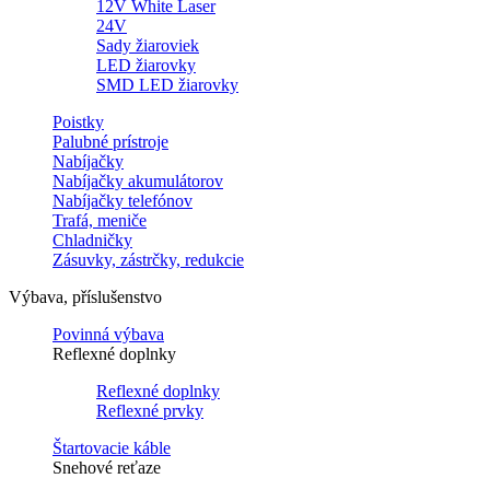
12V White Laser
24V
Sady žiaroviek
LED žiarovky
SMD LED žiarovky
Poistky
Palubné prístroje
Nabíjačky
Nabíjačky akumulátorov
Nabíjačky telefónov
Trafá, meniče
Chladničky
Zásuvky, zástrčky, redukcie
Výbava, příslušenstvo
Povinná výbava
Reflexné doplnky
Reflexné doplnky
Reflexné prvky
Štartovacie káble
Snehové reťaze