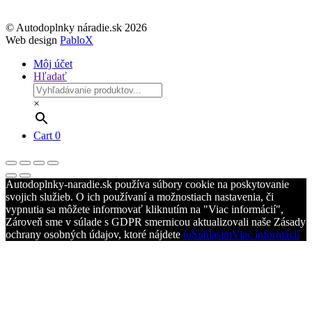
© Autodoplnky náradie.sk 2026
Web design
PabloX
Môj účet
Hľadať
×
Cart
0
Autodoplnky-naradie.sk používa súbory cookie na poskytovanie
svojich služieb. O ich používaní a možnostiach nastavenia, či
vypnutia sa môžete informovať kliknutím na "Viac informácií",
Zároveň sme v súlade s GDPR smernicou aktualizovali naše Zásady
ochrany osobných údajov, ktoré nájdete
tu
Súhlasím
Viac informácií