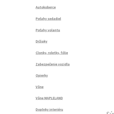
Autokoberce
Poťahy sedadiel
Poťahy volantu
Držiaky
Clonky, roletky, fólie
Zabezpečenie vozidla
Opierky
Vône
Vône MAPLELAND
Doplnky interiéru
Sú