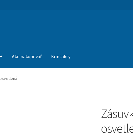
Ako nakupovať
Kontakty
osvetlená
Zásuvk
osvetl