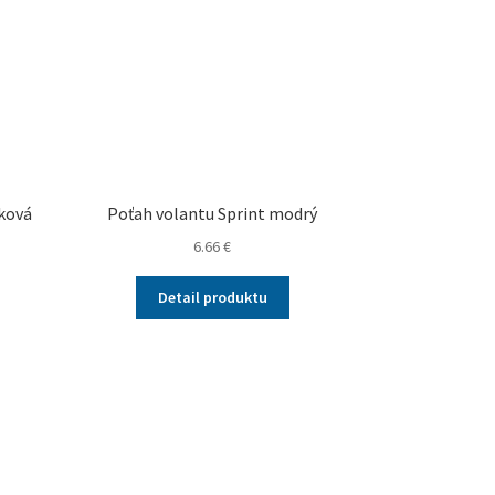
ková
Poťah volantu Sprint modrý
6.66
€
Detail produktu