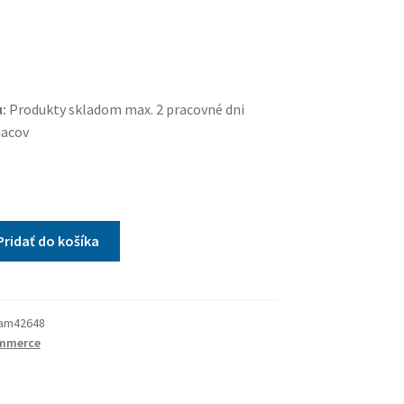
:
Produkty skladom max. 2 pracovné dni
iacov
Pridať do košíka
am42648
mmerce