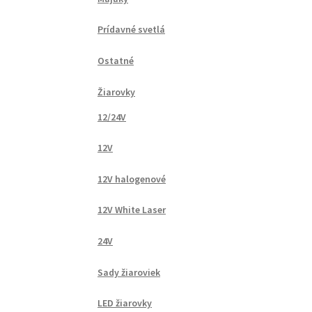
Prídavné svetlá
Ostatné
Žiarovky
12/24V
12V
12V halogenové
12V White Laser
24V
Sady žiaroviek
LED žiarovky