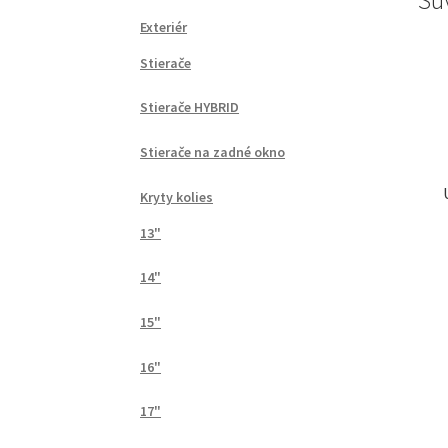
Exteriér
Stierače
Stierače HYBRID
Stierače na zadné okno
Kryty kolies
13"
14"
15"
16"
17"