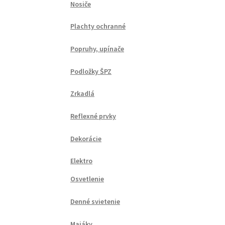
Nosiče
Plachty ochranné
Popruhy, upínače
Podložky ŠPZ
Zrkadlá
Reflexné prvky
Dekorácie
Elektro
Osvetlenie
Denné svietenie
Majáky