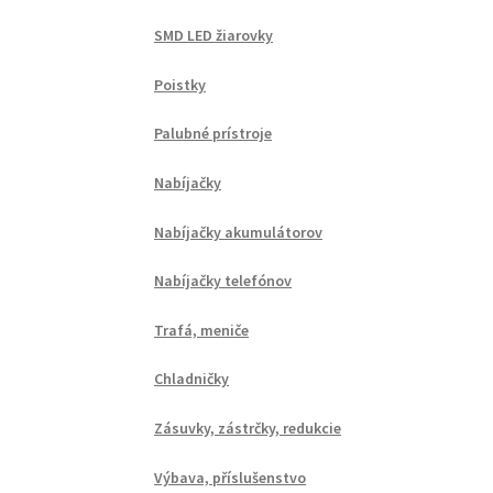
SMD LED žiarovky
Poistky
Palubné prístroje
Nabíjačky
Nabíjačky akumulátorov
Nabíjačky telefónov
Trafá, meniče
Chladničky
Zásuvky, zástrčky, redukcie
Výbava, příslušenstvo