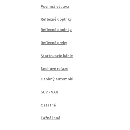
Povinná výbava
Reflexné doplnky
Reflexné doplnky
Reflexné prvky
Štartovacie káble
Snehové reťaze
Osobný automobil
SUV - VAN
Ostatné
Ťažné laná