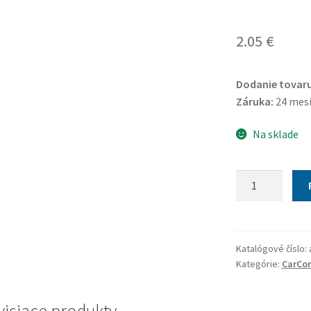
2.05
€
Dodanie tovaru
Záruka:
24 mes
Na sklade
množstvo
Zásuvka
zapaľovača
osvetlená
Katalógové číslo:
Kategórie:
CarCo
visiace produkty