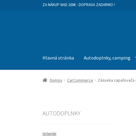
ZA NÁKUP NAD 100€ - DOPRAVA ZADARMO !
Preskočiť
Preskočiť
na
na
navigáciu
obsah
Hlavná stránka
Autodoplnky, camping
Domov
CarCommerce
Zásuvka zapaľovača 
AUTODOPLNKY
Interiér