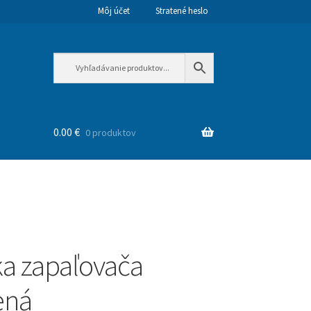
Môj účet
Stratené heslo
0.00
€
0 produktov
a zapaľovača
ená