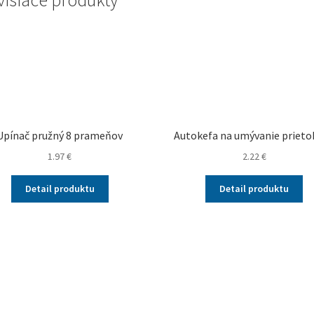
Upínač pružný 8 prameňov
Autokefa na umývanie prieto
1.97
€
2.22
€
Detail produktu
Detail produktu