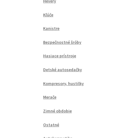
Hevery
Kľúče
Kanistre
Bezpečnostné šróby
Hasiace prístroje
Detské autosedačky
Kompresory, hustilky
Merače
Zimné obdobie
Ostatné