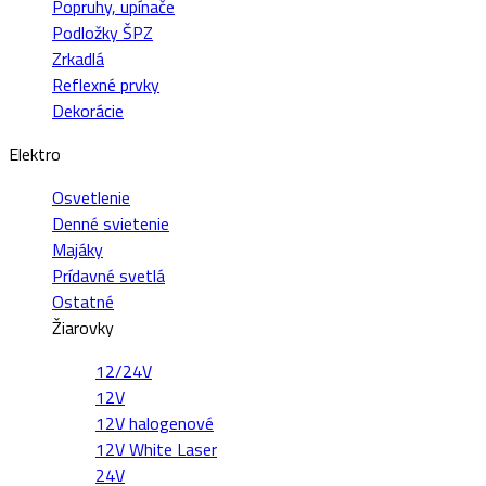
Popruhy, upínače
Podložky ŠPZ
Zrkadlá
Reflexné prvky
Dekorácie
Elektro
Osvetlenie
Denné svietenie
Majáky
Prídavné svetlá
Ostatné
Žiarovky
12/24V
12V
12V halogenové
12V White Laser
24V