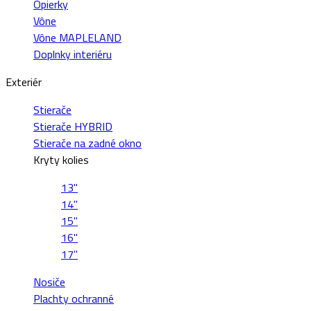
Opierky
Vône
Vône MAPLELAND
Doplnky interiéru
Exteriér
Stierače
Stierače HYBRID
Stierače na zadné okno
Kryty kolies
13"
14"
15"
16"
17"
Nosiče
Plachty ochranné