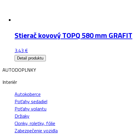
Stierač kovový TOPQ 580 mm GRAFIT
3.43
€
Detail produktu
AUTODOPLNKY
Interiér
Autokoberce
Poťahy sedadiel
Poťahy volantu
Držiaky
Clonky, roletky, fólie
Zabezpečenie vozidla