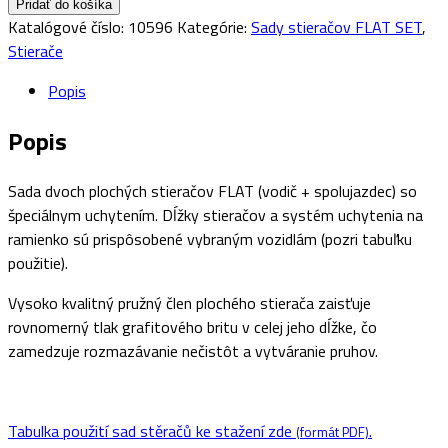
Pridať do košíka
Katalógové číslo:
10596
Kategórie:
Sady stieračov FLAT SET
,
Stierače
Popis
Popis
Sada dvoch plochých stieračov FLAT (vodič + spolujazdec) so
špeciálnym uchytením. Dĺžky stieračov a systém uchytenia na
ramienko sú prispôsobené vybraným vozidlám (pozri tabuľku
použitie).
Vysoko kvalitný pružný člen plochého stierača zaisťuje
rovnomerný tlak grafitového britu v celej jeho dĺžke, čo
zamedzuje rozmazávanie nečistôt a vytváranie pruhov.
Tabulka použití sad stěračů ke stažení zde
.
(formát PDF)