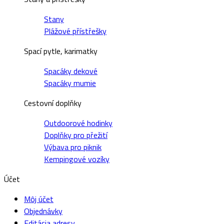
Stany
Plážové přístřešky
Spací pytle, karimatky
Spacáky dekové
Spacáky mumie
Cestovní doplňky
Outdoorové hodinky
Doplňky pro přežití
Výbava pro piknik
Kempingové vozíky
Účet
Môj účet
Objednávky
Editácia adresy