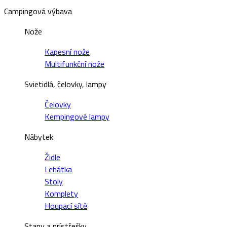
Campingová výbava
Nože
Kapesní nože
Multifunkční nože
Svietidlá, čelovky, lampy
Čelovky
Kempingové lampy
Nábytek
Židle
Lehátka
Stoly
Komplety
Houpací sítě
Stany a prístřešky