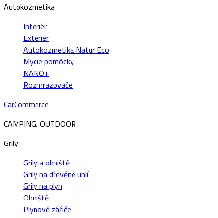
Autokozmetika
Interiér
Exteriér
Autokozmetika Natur Eco
Mycie pomôcky
NANO+
Rozmrazovače
CarCommerce
CAMPING, OUTDOOR
Grily
Grily a ohniště
Grily na dřevěné uhlí
Grily na plyn
Ohniště
Plynové zářiče