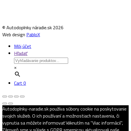
© Autodoplnky náradie.sk 2026
Web design
PabloX
Môj účet
Hľadať
×
Cart
0
Autodoplnky-naradie.sk používa súbory cookie na poskytovanie
svojich služieb. O ich používaní a možnostiach nastavenia, či
vypnutia sa môžete informovať kliknutím na "Viac informácií",
Zároveň sme v súlade s GDPR smernicou aktualizovali naše