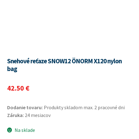
Snehové reťaze SNOW12 ÖNORM X120 nylon
bag
42.50
€
Dodanie tovaru:
Produkty skladom max. 2 pracovné dni
Záruka:
24 mesiacov
Na sklade