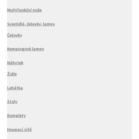
Multifunkční nože
Svietidlá, čelovky, lampy
Čelovky
Kempingové lampy
Nábytek
Židle
Lehátka
Stoly
Komplety
Houpací sítě