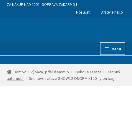
ZA NÁKUP NAD 100€ - DOPRAVA ZADARMO !
Môj účet
Stratené heslo
Preskočiť
Preskočiť
na
na
navigáciu
obsah
Menu
Hlavná stránka
Domov
Výbava, příslušenstvo
Snehové reťaze
Osobný
Kategórie produktov
automobil
Snehové reťaze SNOW12 ÖNORM X120 nylon bag
Obchodné podmienky a dodanie tovaru
Ako nakupovať
Kontakty