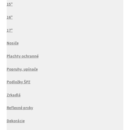
15"
16"
17"
Nosiče
Plachty ochranné
Popruhy, upínače
Podložky ŠPZ
Zrkadlá
Reflexné prvky
Dekorácie