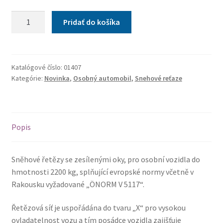
množstvo
Pridať do košíka
Snehové
reťaze
SNOW12
ÖNORM
Katalógové číslo:
01407
Kategórie:
Novinka
,
Osobný automobil
,
Snehové reťaze
X120
nylon
bag
Popis
Sněhové řetězy se zesílenými oky, pro osobní vozidla do
hmotnosti 2200 kg, splňující evropské normy včetně v
Rakousku vyžadované „ÖNORM V 5117“.
Řetězová síť je uspořádána do tvaru „X“ pro vysokou
ovladatelnost vozu a tím posádce vozidla zajišťuje