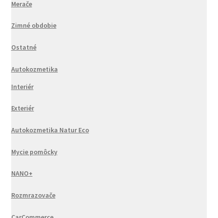
Merače
Zimné obdobie
Ostatné
Autokozmetika
Interiér
Exteriér
Autokozmetika Natur Eco
Mycie pomôcky
NANO+
Rozmrazovače
CarCommerce