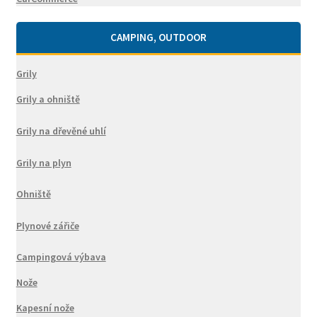
CAMPING, OUTDOOR
Grily
Grily a ohniště
Grily na dřevěné uhlí
Grily na plyn
Ohniště
Plynové zářiče
Campingová výbava
Nože
Kapesní nože