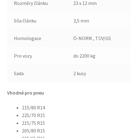
Rozměry článku
23 x 12 mm
Síla článku
3,5 mm
Homologace
Ö-NORM , TÜV/GS
Pro vozy
do 2200 kg
Sada
2 kusy
Vhodné pro pneu
215/80 R14
225/70 R15
215/75 R15
205/80 R15