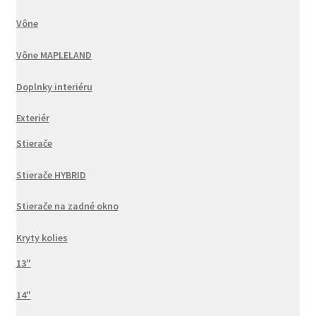
Vône
Vône MAPLELAND
Doplnky interiéru
Exteriér
Stierače
Stierače HYBRID
Stierače na zadné okno
Kryty kolies
13"
14"