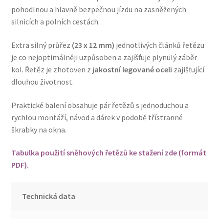
pohodlnou a hlavně bezpečnou jízdu na zasněžených
silnicích a polních cestách.
Extra silný průřez
(23 x 12 mm)
jednotlivých článků řetězu
je co nejoptimálněji uzpůsoben a zajišťuje plynulý záběr
kol. Řetěz je zhotoven z
jakostní legované oceli
zajišťující
dlouhou životnost.
Praktické balení obsahuje pár řetězů s jednoduchou a
rychlou montáží, návod a dárek v podobě třístranné
škrabky na okna.
Tabulka použití sněhových řetězů ke stažení zde (formát
PDF).
Technická data