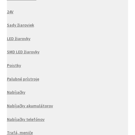
24V
Sady žiaroviek
LED žiarovky
SMD LED žiarovky
Poistky
Palubné prístroje
Nabíjačky
Nabíjačky akumulátorov
Nabíjačky telefónov
Trafá, meniče