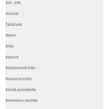
SUV - VAN
Ostatné
Ťažné laná
Hevery
Kľúče
Kanistre
Bezpečnostné šróby
Hasiace prístroje
Detské autosedačky
Kompresory, hustilky