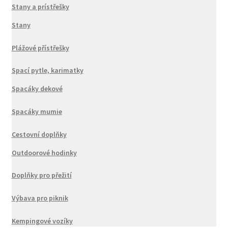
Stany a prístřešky
Stany
Plážové přístřešky
Spací pytle, karimatky
Spacáky dekové
Spacáky mumie
Cestovní doplňky
Outdoorové hodinky
Doplňky pro přežití
Výbava pro piknik
Kempingové vozíky