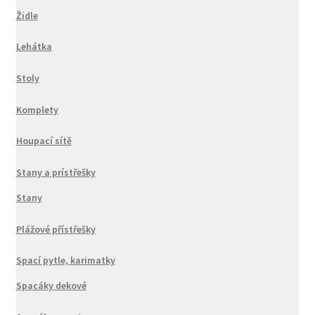
Židle
Lehátka
Stoly
Komplety
Houpací sítě
Stany a prístřešky
Stany
Plážové přístřešky
Spací pytle, karimatky
Spacáky dekové