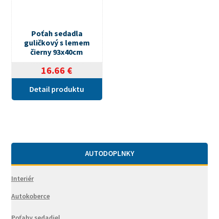
Poťah sedadla
guličkový s lemem
čierny 93x40cm
16.66
€
Detail produktu
AUTODOPLNKY
Interiér
Autokoberce
Poťahy sedadiel