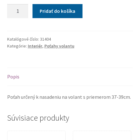
množstvo
Pridať do košíka
Poťah
volantu
GRIP
sivý
Katalógové číslo:
31404
Kategórie:
Interiér
,
Poťahy volantu
Popis
Poťah určený k nasadeniu na volant s priemerom 37-39cm.
Súvisiace produkty