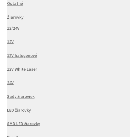
Ostatné
Žiarovky
12/24V
12V
12V halogenové
12V White Laser
24V
Sady žiaroviek
LED žiarovky
SMD LED žiarovky