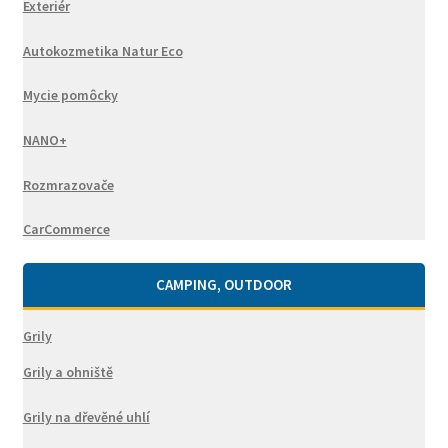
Exteriér
Autokozmetika Natur Eco
Mycie pomôcky
NANO+
Rozmrazovače
CarCommerce
CAMPING, OUTDOOR
Grily
Grily a ohniště
Grily na dřevěné uhlí