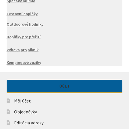
Spacáky mumie
Cestovní doplňky
Outdoorové hodinky
Doplňky pro přežití
Výbava pro piknik
Kempingové vozíky
ÚČET
Môj účet
Objednávky
Editácia adresy