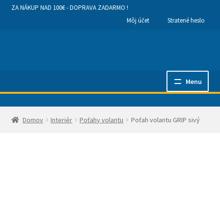
ZA NÁKUP NAD 100€ - DOPRAVA ZADARMO !
Môj účet
Stratené heslo
Preskočiť
Preskočiť
na
na
navigáciu
obsah
Menu
Hlavná stránka
Domov
Interiér
Poťahy volantu
Poťah volantu GRIP sivý
Kategórie produktov
Obchodné podmienky a dodanie tovaru
Ako nakupovať
Kontakty