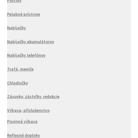
Poistky
Palubné prístroje
Nabíjačky
Nabíjačky akumulátorov
Nabíjačky telefónov
Trafá, meniče
Chladničky
Zásuvky, zástrčky, redukcie
Výbava, příslušenstvo
Povinná výbava
Reflexné doplnky