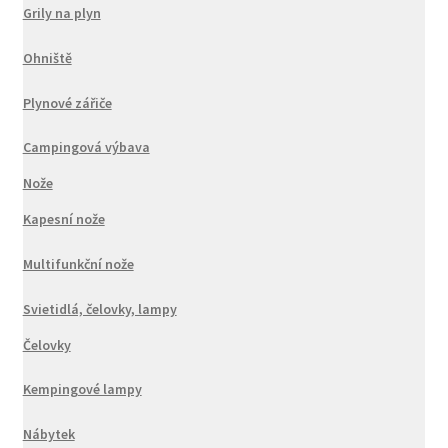
Grily na plyn
Ohniště
Plynové zářiče
Campingová výbava
Nože
Kapesní nože
Multifunkční nože
Svietidlá, čelovky, lampy
Čelovky
Kempingové lampy
Nábytek