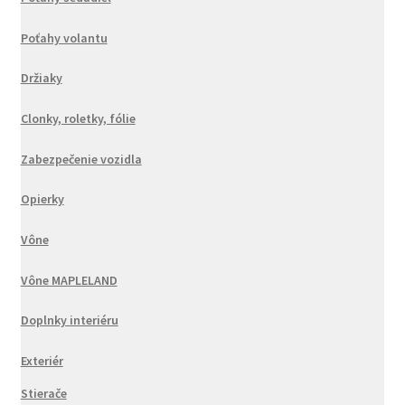
Poťahy volantu
Držiaky
Clonky, roletky, fólie
Zabezpečenie vozidla
Opierky
Vône
Vône MAPLELAND
Doplnky interiéru
Exteriér
Stierače