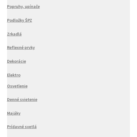
Popruhy, upínače
Podložky ŠPZ
Zrkadlá
Reflexné prvky
Dekorácie
Elektro
Osvetlenie
Denné svietenie
Majáky
Prídavné svetlá