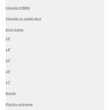
Stierače HYBRID
Stierače na zadné okno
Kryty kolies
13"
14"
15"
16"
17"
Nosiče
Plachty ochranné