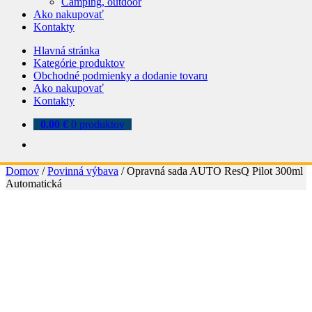
Camping, outdoor
Ako nakupovať
Kontakty
Hlavná stránka
Kategórie produktov
Obchodné podmienky a dodanie tovaru
Ako nakupovať
Kontakty
0.00
€
0 produktov
Domov
/
Povinná výbava
/
Opravná sada AUTO ResQ Pilot 300ml
Automatická