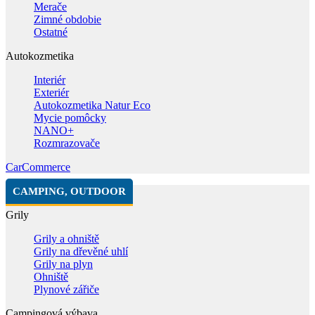
Merače
Zimné obdobie
Ostatné
Autokozmetika
Interiér
Exteriér
Autokozmetika Natur Eco
Mycie pomôcky
NANO+
Rozmrazovače
CarCommerce
CAMPING, OUTDOOR
Grily
Grily a ohniště
Grily na dřevěné uhlí
Grily na plyn
Ohniště
Plynové zářiče
Campingová výbava