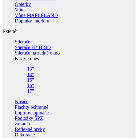
Opierky
Vône
Vône MAPLELAND
Doplnky interiéru
Exteriér
Stierače
Stierače HYBRID
Stierače na zadné okno
Kryty kolies
13"
14"
15"
16"
17"
Nosiče
Plachty ochranné
Popruhy, upínače
Podložky ŠPZ
Zrkadlá
Reflexné prvky
Dekorácie