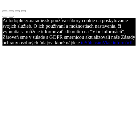
Autodoplnky-naradie.sk používa súbory cookie na poskytovanie
svojich služieb. O ich používaní a možnostiach nastavenia, či
vypnutia sa môžete informovať kliknutím na "Viac informácií",
Zároveň sme v súlade s GDPR smernicou aktualizovali naše Zásady
ochrany osobných údajov, ktoré nájdete
tu
Súhlasím
Viac informácií