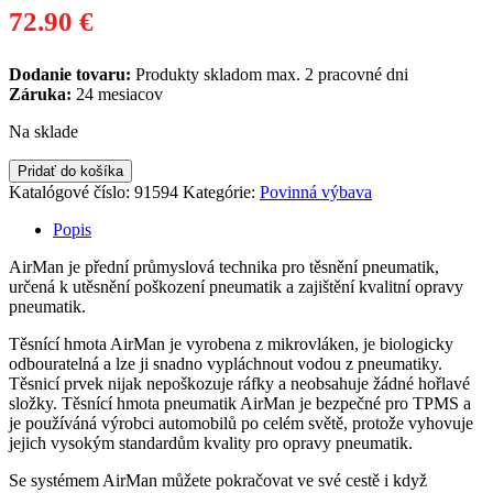
72.90
€
Dodanie tovaru:
Produkty skladom max. 2 pracovné dni
Záruka:
24 mesiacov
Na sklade
Pridať do košíka
Katalógové číslo:
91594
Kategórie:
Povinná výbava
Popis
AirMan je přední průmyslová technika pro těsnění pneumatik,
určená k utěsnění poškození pneumatik a zajištění kvalitní opravy
pneumatik.
Těsnící hmota AirMan je vyrobena z mikrovláken, je biologicky
odbouratelná a lze ji snadno vypláchnout vodou z pneumatiky.
Těsnicí prvek nijak nepoškozuje ráfky a neobsahuje žádné hořlavé
složky. Těsnící hmota pneumatik AirMan je bezpečné pro TPMS a
je používáná výrobci automobilů po celém světě, protože vyhovuje
jejich vysokým standardům kvality pro opravy pneumatik.
Se systémem AirMan můžete pokračovat ve své cestě i když