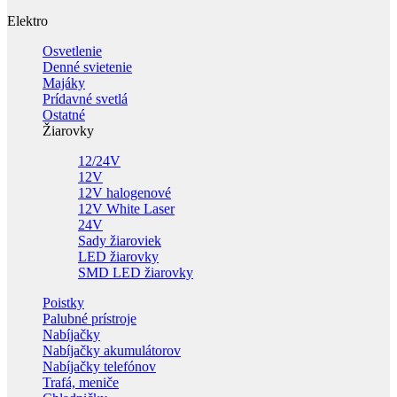
Elektro
Osvetlenie
Denné svietenie
Majáky
Prídavné svetlá
Ostatné
Žiarovky
12/24V
12V
12V halogenové
12V White Laser
24V
Sady žiaroviek
LED žiarovky
SMD LED žiarovky
Poistky
Palubné prístroje
Nabíjačky
Nabíjačky akumulátorov
Nabíjačky telefónov
Trafá, meniče