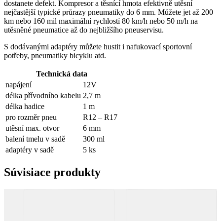
dostanete defekt. Kompresor a těsnící hmota efektivně utěsní
nejčastější typické průrazy pneumatiky do 6 mm. Můžete jet až 200
km nebo 160 mil maximální rychlostí 80 km/h nebo 50 m/h na
utěsněné pneumatice až do nejbližšího pneuservisu.
S dodávanými adaptéry můžete hustit i nafukovací sportovní
potřeby, pneumatiky bicyklu atd.
Technická data
napájení
12V
délka přívodního kabelu
2,7 m
délka hadice
1 m
pro rozměr pneu
R12 – R17
utěsní max. otvor
6 mm
balení tmelu v sadě
300 ml
adaptéry v sadě
5 ks
Súvisiace produkty