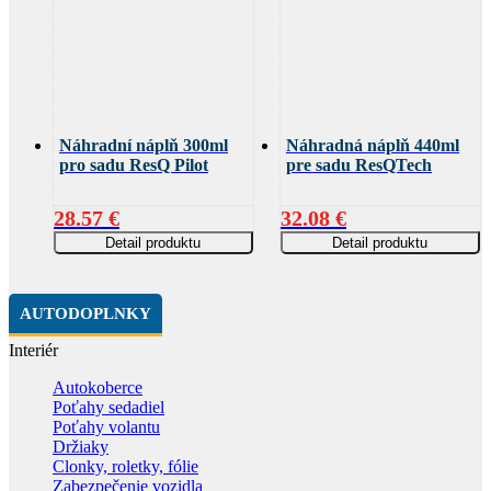
Náhradní náplň 300ml
Náhradná náplň 440ml
pro sadu ResQ Pilot
pre sadu ResQTech
28.57
€
32.08
€
Detail produktu
Detail produktu
AUTODOPLNKY
Interiér
Autokoberce
Poťahy sedadiel
Poťahy volantu
Držiaky
Clonky, roletky, fólie
Zabezpečenie vozidla