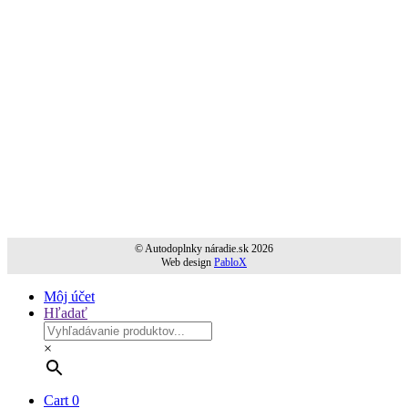
© Autodoplnky náradie.sk 2026
Web design
PabloX
Môj účet
Hľadať
×
Cart
0