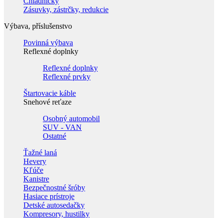
Chladničky
Zásuvky, zástrčky, redukcie
Výbava, příslušenstvo
Povinná výbava
Reflexné doplnky
Reflexné doplnky
Reflexné prvky
Štartovacie káble
Snehové reťaze
Osobný automobil
SUV - VAN
Ostatné
Ťažné laná
Hevery
Kľúče
Kanistre
Bezpečnostné šróby
Hasiace prístroje
Detské autosedačky
Kompresory, hustilky