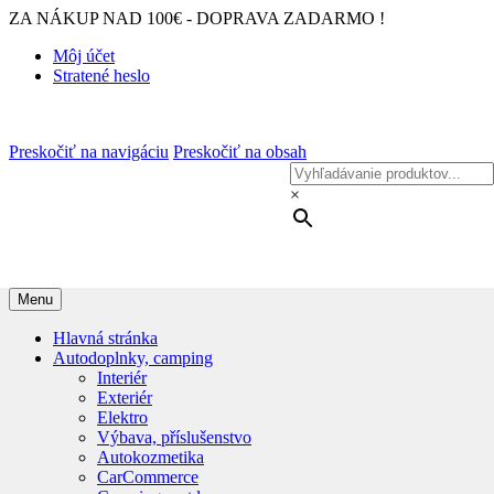
ZA NÁKUP NAD 100€ - DOPRAVA ZADARMO !
Môj účet
Stratené heslo
Preskočiť na navigáciu
Preskočiť na obsah
×
Menu
Hlavná stránka
Autodoplnky, camping
Interiér
Exteriér
Elektro
Výbava, příslušenstvo
Autokozmetika
CarCommerce