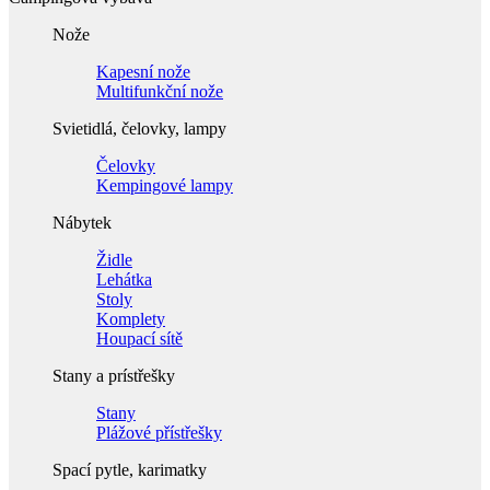
Nože
Kapesní nože
Multifunkční nože
Svietidlá, čelovky, lampy
Čelovky
Kempingové lampy
Nábytek
Židle
Lehátka
Stoly
Komplety
Houpací sítě
Stany a prístřešky
Stany
Plážové přístřešky
Spací pytle, karimatky