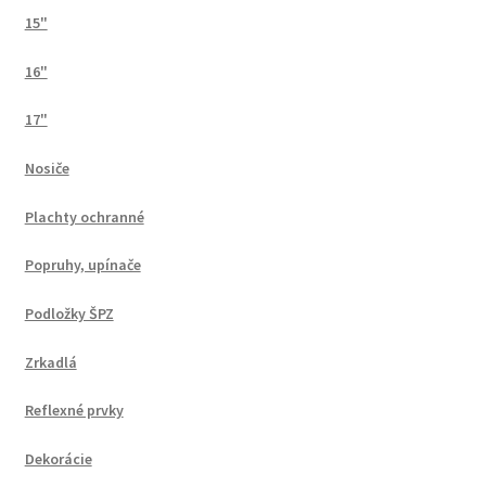
15"
16"
17"
Nosiče
Plachty ochranné
Popruhy, upínače
Podložky ŠPZ
Zrkadlá
Reflexné prvky
Dekorácie