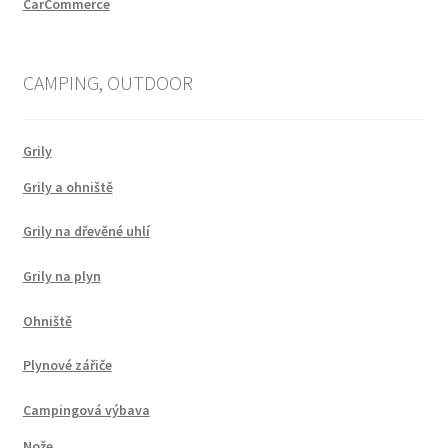
CarCommerce
CAMPING, OUTDOOR
Grily
Grily a ohniště
Grily na dřevěné uhlí
Grily na plyn
Ohniště
Plynové zářiče
Campingová výbava
Nože