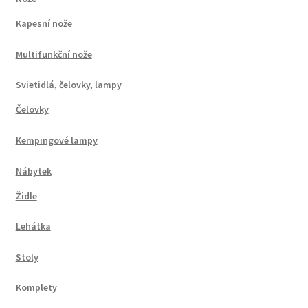
Kapesní nože
Multifunkční nože
Svietidlá, čelovky, lampy
Čelovky
Kempingové lampy
Nábytek
Židle
Lehátka
Stoly
Komplety