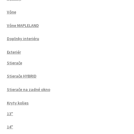
Vône
Vône MAPLELAND
Doplnky interiéru
Exteriér
Stierače
Stierače HYBRID
Stierače na zadné okno
Kryty kolies
13"
14"