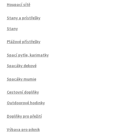
Houpací sítě
Stany a prístřešky
Stany
Plážové přístřešky
Spací pytle, karimatky
Spacáky dekové
Spacáky mumie
Cestovní doplňky
Outdoorové hodinky
Doplňky pro přežití
Výbava pro piknik