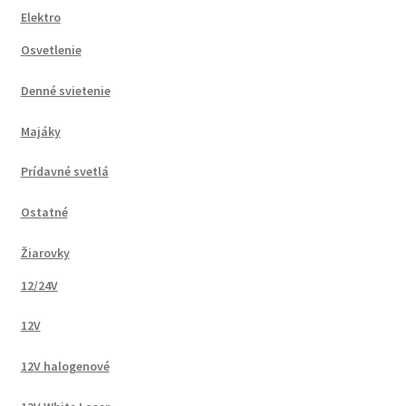
Elektro
Osvetlenie
Denné svietenie
Majáky
Prídavné svetlá
Ostatné
Žiarovky
12/24V
12V
12V halogenové