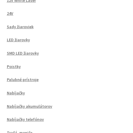
12V White Laser
24V
Sady žiaroviek
LED žiarovky
SMD LED žiarovky
Poistky
Palubné prístroje
Nabíjačky
Nabíjačky akumulátorov
Nabíjačky telefónov
Trafá, meniče