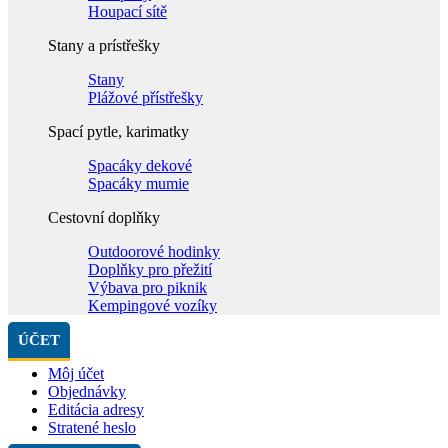
Houpací sítě
Stany a prístřešky
Stany
Plážové přístřešky
Spací pytle, karimatky
Spacáky dekové
Spacáky mumie
Cestovní doplňky
Outdoorové hodinky
Doplňky pro přežití
Výbava pro piknik
Kempingové vozíky
ÚČET
Môj účet
Objednávky
Editácia adresy
Stratené heslo