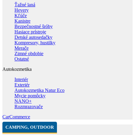
Ťažné laná
Hevery
Kľúče
Kanistre
Bezpečnostné šróby
Hasiace prístroje
Detské autosedačky
Kompresory, hustilky
Merače
Zimné obdobie
Ostatné
Autokozmetika
Interiér
Exteriér
Autokozmetika Natur Eco
Mycie pomôcky
NANO+
Rozmrazovače
CarCommerce
CAMPING, OUTDOOR