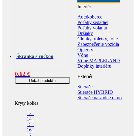
Interiér
Autokoberce
Poťahy sedadiel
Poťahy volantu
Držiaky
Clonky, roletky, fólie
Zabezpečenie vozidla
Opierky
Vône
Škranka s rúčkou
Vône MAPLELAND
Doplnky interiéru
0.62
€
Exteriér
Detail produktu
Stierače
Stierače HYBRID
Stierače na zadné okno
Kryty kolies
13"
14"
15"
16"
17"