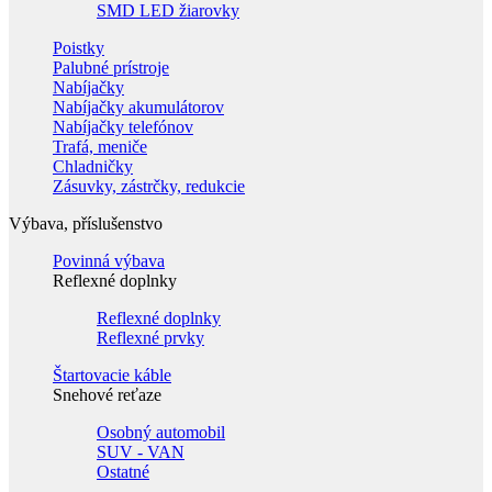
SMD LED žiarovky
Poistky
Palubné prístroje
Nabíjačky
Nabíjačky akumulátorov
Nabíjačky telefónov
Trafá, meniče
Chladničky
Zásuvky, zástrčky, redukcie
Výbava, příslušenstvo
Povinná výbava
Reflexné doplnky
Reflexné doplnky
Reflexné prvky
Štartovacie káble
Snehové reťaze
Osobný automobil
SUV - VAN
Ostatné