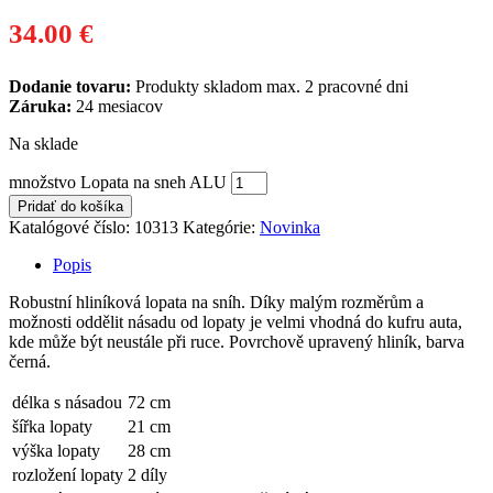
34.00
€
Dodanie tovaru:
Produkty skladom max. 2 pracovné dni
Záruka:
24 mesiacov
Na sklade
množstvo Lopata na sneh ALU
Pridať do košíka
Katalógové číslo:
10313
Kategórie:
Novinka
Popis
Robustní hliníková lopata na sníh. Díky malým rozměrům a
možnosti oddělit násadu od lopaty je velmi vhodná do kufru auta,
kde může být neustále při ruce. Povrchově upravený hliník, barva
černá.
délka s násadou
72 cm
šířka lopaty
21 cm
výška lopaty
28 cm
rozložení lopaty
2 díly