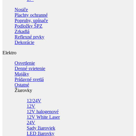
Nosiče
Plachty ochranné
Popruhy, upínače
Podložky ŠPZ
Zrkadlá
Reflexné prvky
Dekorácie
Elektro
Osvetlenie
Denné svietenie
Majáky
Prídavné svetlá
Ostatné
Žiarovky
12/24V
12V
12V halogenové
12V White Laser
24V
Sady žiaroviek
LED žiarovky