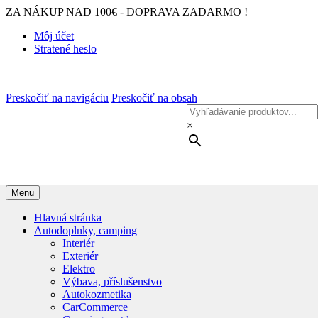
ZA NÁKUP NAD 100€ - DOPRAVA ZADARMO !
Môj účet
Stratené heslo
Preskočiť na navigáciu
Preskočiť na obsah
×
Menu
Hlavná stránka
Autodoplnky, camping
Interiér
Exteriér
Elektro
Výbava, příslušenstvo
Autokozmetika
CarCommerce