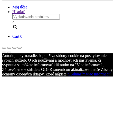
Môj účet
Hľadať
×
Cart
0
Autodoplnky-naradie.sk používa súbory cookie na poskytovanie
svojich služieb. O ich používaní a možnostiach nastavenia, či
vypnutia sa môžete informovať kliknutím na "Viac informácií",
Zároveň sme v súlade s GDPR smernicou aktualizovali naše Zásady
ochrany osobných údajov, ktoré nájdete
tu
Súhlasím
Viac informácií