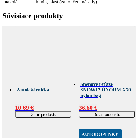
materiál
hliník, plast (zakončení násady)
Súvisiace produkty
Snehové reťaze
Autolekárnička
SNOW12 ÖNORM X70
nylon bag
10.69
€
36.60
€
Detail produktu
Detail produktu
AUTODOPLNKY