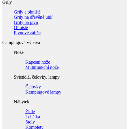
Grily
Grily a ohniště
Grily na dřevěné uhlí
Grily na plyn
Ohniště
Plynové zářiče
Campingová výbava
Nože
Kapesní nože
Multifunkční nože
Svietidlá, čelovky, lampy
Čelovky
Kempingové lampy
Nábytek
Židle
Lehátka
Stoly
Komplety