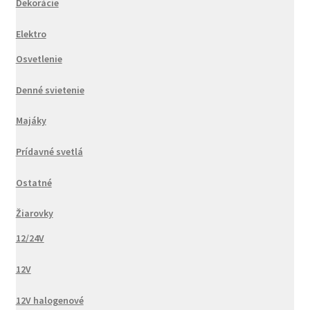
Dekorácie
Elektro
Osvetlenie
Denné svietenie
Majáky
Prídavné svetlá
Ostatné
Žiarovky
12/24V
12V
12V halogenové