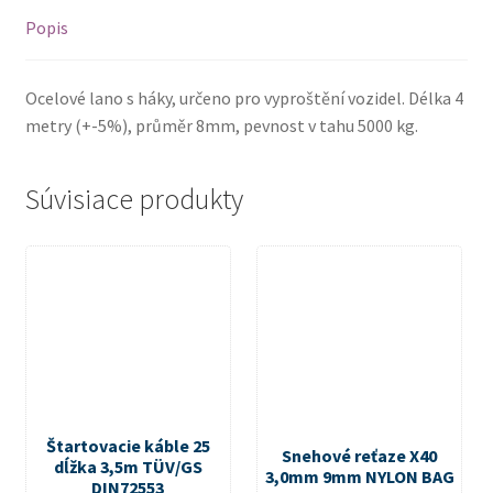
Popis
Ocelové lano s háky, určeno pro vyproštění vozidel. Délka 4
metry (+-5%), průměr 8mm, pevnost v tahu 5000 kg.
Súvisiace produkty
Štartovacie káble 25
Snehové reťaze X40
dĺžka 3,5m TÜV/GS
3,0mm 9mm NYLON BAG
DIN72553