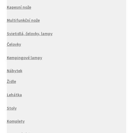
Kapesní nože
Multifunkční nože
Svietidlá, čelovky, lampy
Čelovky
Kempingové lampy
Nábytek
Židle
Lehátka
Stoly
Komplety