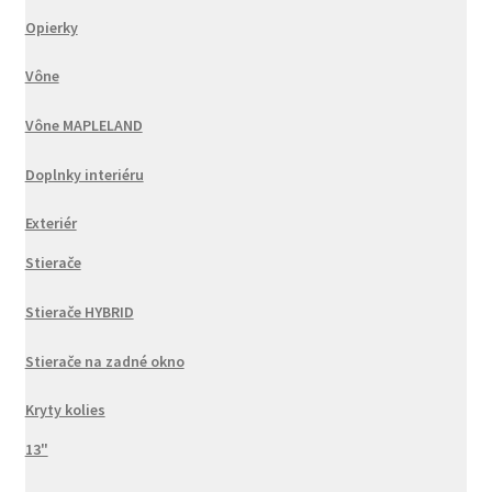
Opierky
Vône
Vône MAPLELAND
Doplnky interiéru
Exteriér
Stierače
Stierače HYBRID
Stierače na zadné okno
Kryty kolies
13"