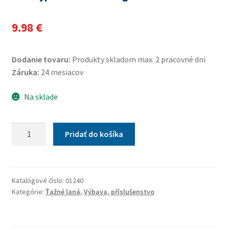
9.98
€
Dodanie tovaru:
Produkty skladom max. 2 pracovné dni
Záruka:
24 mesiacov
Na sklade
množstvo
Pridať do košíka
Lano
vyprošťovacie
5000kg
s
Katalógové číslo:
01240
Kategórie:
Ťažné laná
,
Výbava, příslušenstvo
karabinami