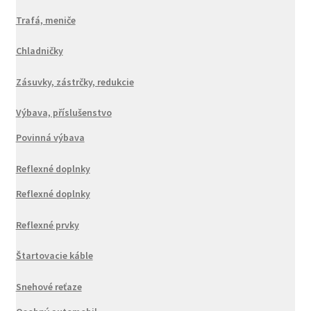
Trafá, meniče
Chladničky
Zásuvky, zástrčky, redukcie
Výbava, příslušenstvo
Povinná výbava
Reflexné doplnky
Reflexné doplnky
Reflexné prvky
Štartovacie káble
Snehové reťaze