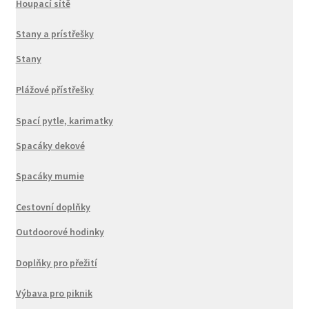
Houpací sítě
Stany a prístřešky
Stany
Plážové přístřešky
Spací pytle, karimatky
Spacáky dekové
Spacáky mumie
Cestovní doplňky
Outdoorové hodinky
Doplňky pro přežití
Výbava pro piknik