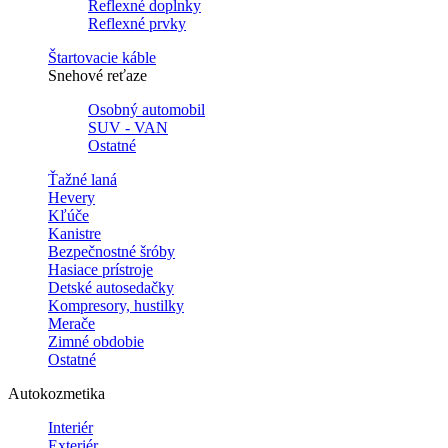
Reflexné doplnky
Reflexné prvky
Štartovacie káble
Snehové reťaze
Osobný automobil
SUV - VAN
Ostatné
Ťažné laná
Hevery
Kľúče
Kanistre
Bezpečnostné šróby
Hasiace prístroje
Detské autosedačky
Kompresory, hustilky
Merače
Zimné obdobie
Ostatné
Autokozmetika
Interiér
Exteriér