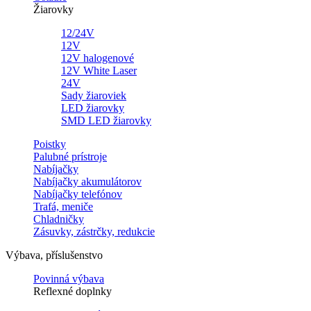
Žiarovky
12/24V
12V
12V halogenové
12V White Laser
24V
Sady žiaroviek
LED žiarovky
SMD LED žiarovky
Poistky
Palubné prístroje
Nabíjačky
Nabíjačky akumulátorov
Nabíjačky telefónov
Trafá, meniče
Chladničky
Zásuvky, zástrčky, redukcie
Výbava, příslušenstvo
Povinná výbava
Reflexné doplnky