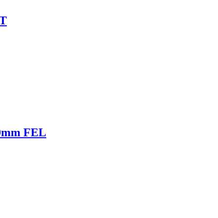
IT
10mm FEL