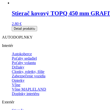
Stierač kovový TOPQ 450 mm GRAF
2.80
€
Detail produktu
AUTODOPLNKY
Interiér
Autokoberce
Poťahy sedadiel
Poťahy volantu
Držiaky
Clonky, roletky, fólie
Zabezpečenie vozidla
Opierky
Vône
Vône MAPLELAND
Doplnky interiéru
Exteriér