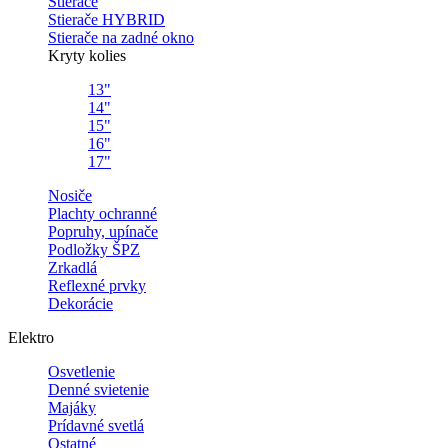
Stierače
Stierače HYBRID
Stierače na zadné okno
Kryty kolies
13"
14"
15"
16"
17"
Nosiče
Plachty ochranné
Popruhy, upínače
Podložky ŠPZ
Zrkadlá
Reflexné prvky
Dekorácie
Elektro
Osvetlenie
Denné svietenie
Majáky
Prídavné svetlá
Ostatné