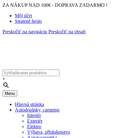
ZA NÁKUP NAD 100€ - DOPRAVA ZADARMO !
Môj účet
Stratené heslo
Preskočiť na navigáciu
Preskočiť na obsah
×
Menu
Hlavná stránka
Autodoplnky, camping
Interiér
Exteriér
Elektro
Výbava, příslušenstvo
Autokozmetika