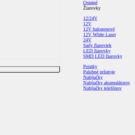
Ostatné
Žiarovky
12/24V
12V
12V halogenové
12V White Laser
24V
Sady žiaroviek
LED žiarovky
SMD LED žiarovky
Poistky
Palubné prístroje
Nabíjačky
Nabíjačky akumulátorov
Nabíjačky telefónov