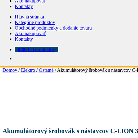
Ako nakupovať
Kontakty
Hlavná stránka
Kategórie produktov
Obchodné podmienky a dodanie tovaru
Ako nakupovať
Kontakty
0.00
€
0 produktov
Domov
/
Elektro
/
Ostatné
/
Akumulátorový šrobovák s nástavcov C-
Akumulátorový šrobovák s nástavcov C-LION 3,