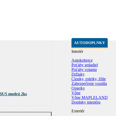
AUTODOPLNKY
Interiér
Autokoberce
Poťahy sedadiel
Poťahy volantu
Držiaky
Clonky, roletky, fólie
Zabezpečenie vozidla
Opierky
Vône
BUS modrá 2ks
Vône MAPLELAND
Doplnky interiéru
Exteriér