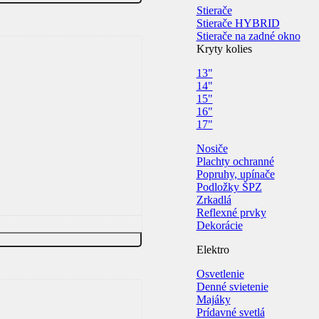
Stierače
Stierače HYBRID
Stierače na zadné okno
Kryty kolies
13"
14"
15"
16"
17"
Nosiče
Plachty ochranné
Popruhy, upínače
Podložky ŠPZ
Zrkadlá
Reflexné prvky
Dekorácie
Elektro
Osvetlenie
Denné svietenie
Majáky
Prídavné svetlá