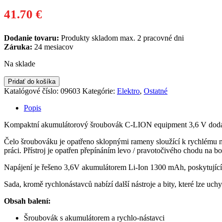
41.70
€
Dodanie tovaru:
Produkty skladom max. 2 pracovné dni
Záruka:
24 mesiacov
Na sklade
Pridať do košíka
Katalógové číslo:
09603
Kategórie:
Elektro
,
Ostatné
Popis
Kompaktní akumulátorový šroubovák C-LION equipment 3,6 V dodáván
Čelo šroubováku je opatřeno sklopnými rameny sloužící k rychlému na
práci. Přístroj je opatřen přepínáním levo / pravotočivého chodu na bo
Napájení je řešeno 3,6V akumulátorem Li-Ion 1300 mAh, poskytující
Sada, kromě rychlonástavců nabízí další nástroje a bity, které lze u
Obsah balení:
Šroubovák s akumulátorem a rychlo-nástavci