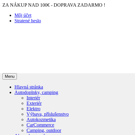
ZA NÁKUP NAD 100€ - DOPRAVA ZADARMO !
Môj účet
Stratené heslo
Menu
Hlavná stránka
Autodoplnky, camping
Interiér
Exteriér
Elektro
Výbava, příslušenstvo
Autokozmetika
CarCommerce
Camping, outdoor