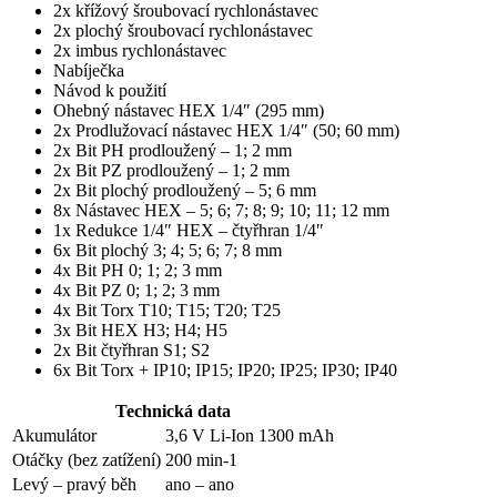
2x křížový šroubovací rychlonástavec
2x plochý šroubovací rychlonástavec
2x imbus rychlonástavec
Nabíječka
Návod k použití
Ohebný nástavec HEX 1/4″ (295 mm)
2x Prodlužovací nástavec HEX 1/4″ (50; 60 mm)
2x Bit PH prodloužený – 1; 2 mm
2x Bit PZ prodloužený – 1; 2 mm
2x Bit plochý prodloužený – 5; 6 mm
8x Nástavec HEX – 5; 6; 7; 8; 9; 10; 11; 12 mm
1x Redukce 1/4″ HEX – čtyřhran 1/4″
6x Bit plochý 3; 4; 5; 6; 7; 8 mm
4x Bit PH 0; 1; 2; 3 mm
4x Bit PZ 0; 1; 2; 3 mm
4x Bit Torx T10; T15; T20; T25
3x Bit HEX H3; H4; H5
2x Bit čtyřhran S1; S2
6x Bit Torx + IP10; IP15; IP20; IP25; IP30; IP40
Technická data
Akumulátor
3,6 V Li-Ion 1300 mAh
Otáčky (bez zatížení)
200 min-1
Levý – pravý běh
ano – ano