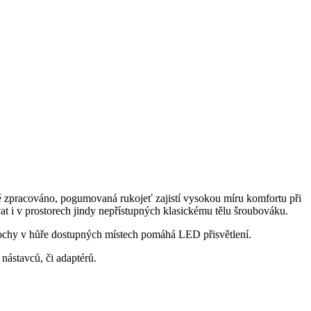
ně zpracováno, pogumovaná rukojeť zajistí vysokou míru komfortu při
ívat i v prostorech jindy nepřístupných klasickému tělu šroubováku.
lochy v hůře dostupných místech pomáhá LED přisvětlení.
nástavců, či adaptérů.