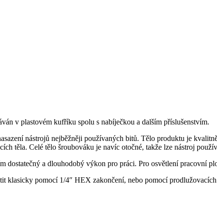
 v plastovém kufříku spolu s nabíječkou a dalším příslušenstvím.
sazení nástrojů nejběžněji používaných bitů. Tělo produktu je kvalit
cích těla. Celé tělo šroubováku je navíc otočné, takže lze nástroj použ
m dostatečný a dlouhodobý výkon pro práci. Pro osvětlení pracovní p
chytit klasicky pomocí 1/4″ HEX zakončení, nebo pomocí prodlužovacích 