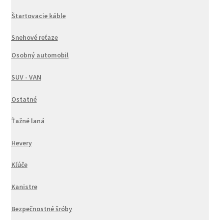
Štartovacie káble
Snehové reťaze
Osobný automobil
SUV - VAN
Ostatné
Ťažné laná
Hevery
Kľúče
Kanistre
Bezpečnostné šróby