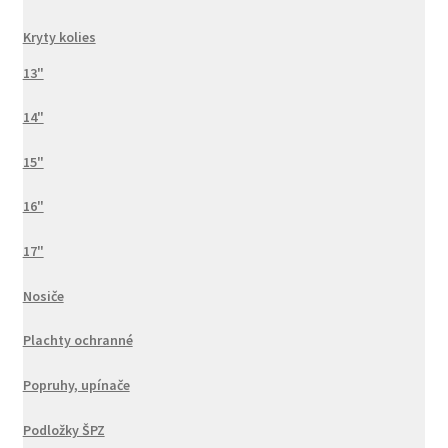
Kryty kolies
13"
14"
15"
16"
17"
Nosiče
Plachty ochranné
Popruhy, upínače
Podložky ŠPZ