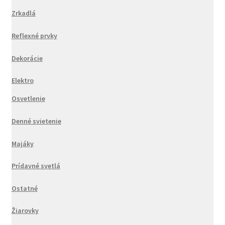
Zrkadlá
Reflexné prvky
Dekorácie
Elektro
Osvetlenie
Denné svietenie
Majáky
Prídavné svetlá
Ostatné
Žiarovky