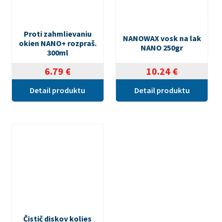
Proti zahmlievaniu
NANOWAX vosk na lak
okien NANO+ rozpraš.
NANO 250gr
300ml
6.79
€
10.24
€
Detail produktu
Detail produktu
Čistič diskov kolies