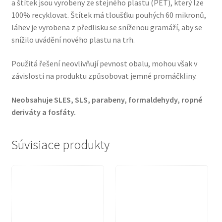
a štítek jsou vyrobeny ze stejného plastu (PET), který lze
100% recyklovat. Štítek má tloušťku pouhých 60 mikronů,
láhev je vyrobena z předlisku se sníženou gramáží, aby se
snížilo uvádění nového plastu na trh.
Použitá řešení neovlivňují pevnost obalu, mohou však v
závislosti na produktu způsobovat jemné promáčkliny.
Neobsahuje SLES, SLS, parabeny, formaldehydy, ropné
deriváty a fosfáty.
Súvisiace produkty