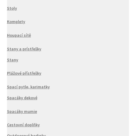
Stoly
Komplety
Houpací sítě
Stany a prístřešky
Stany
Plážové přístřešky
Spací pytle, karimatky
Spacáky dekové
Spacáky mumie
Cestovní doplňky
Outdoorové hodinky