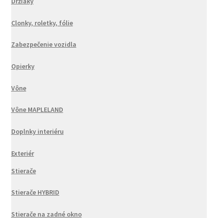
Držiaky
Clonky, roletky, fólie
Zabezpečenie vozidla
Opierky
Vône
Vône MAPLELAND
Doplnky interiéru
Exteriér
Stierače
Stierače HYBRID
Stierače na zadné okno