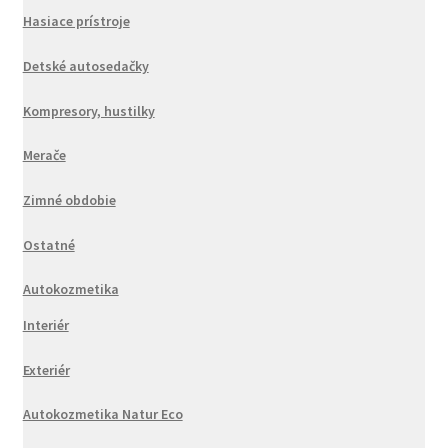
Hasiace prístroje
Detské autosedačky
Kompresory, hustilky
Merače
Zimné obdobie
Ostatné
Autokozmetika
Interiér
Exteriér
Autokozmetika Natur Eco