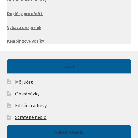
Doplňky pro přežití
Výbava pro piknik
Kempingové vozíky
ÚČET
Môj účet
Objednávky
Editácia adresy
Stratené heslo
NAKUPOVANIE