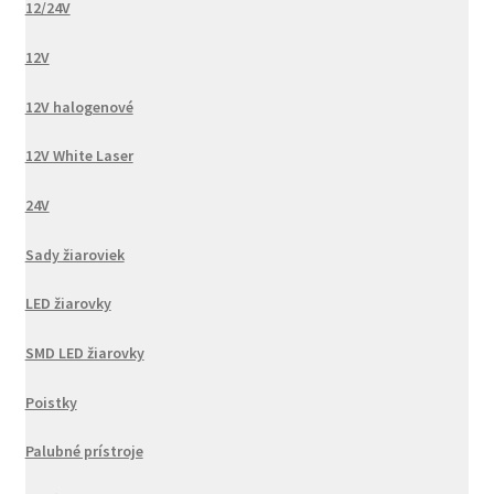
12/24V
12V
12V halogenové
12V White Laser
24V
Sady žiaroviek
LED žiarovky
SMD LED žiarovky
Poistky
Palubné prístroje