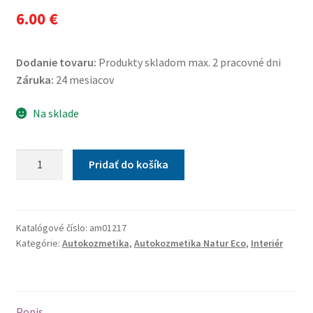
6.00
€
Dodanie tovaru:
Produkty skladom max. 2 pracovné dni
Záruka:
24 mesiacov
Na sklade
množstvo
Pridať do košíka
Čistič
interiéru
NATURAL
ECO
Katalógové číslo:
am01217
Kategórie:
Autokozmetika
,
Autokozmetika Natur Eco
,
Interiér
500ml
Popis