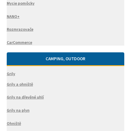
Mycie pomôcky
NANO+
Rozmrazovače
CarCommerce
CAMPING, OUTDOOR
Grily
Grily a ohniště
Grily na dřevěné uhlí
Grily na plyn
Ohniště