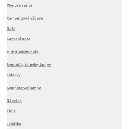
Plynové zářiče
Campingová výbava
Nože
Kapesní nože
Multifunkční nože
Svietidlá, čelovky, lampy
Čelovky
Kempingové lampy
Nábytek
Židle
Lehátka