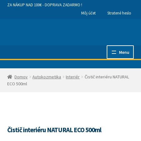
ZA NÁKUP NAD 100€ - DOPRAVA ZADARMO !
Môj účet
Stratené heslo
Preskočiť
Preskočiť
na
na
navigáciu
obsah
Menu
Hlavná stránka
Domov
Autokozmetika
Interiér
Čistič interiéru NATURAL
Kategórie produktov
ECO 500ml
Obchodné podmienky a dodanie tovaru
Ako nakupovať
Čistič interiéru NATURAL ECO 500ml
Kontakty