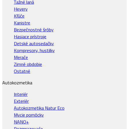
Ťažné laná
Hevery
Kľúče
Kanistre
Bezpečnostné šróby
Hasiace prístroje
Detské autosedačky
Kompresory, hustilky
Merače
Zimné obdobie
Ostatné
Autokozmetika
Interiér
Exteriér
Autokozmetika Natur Eco
Mycie pomôcky
NANO+
Rozmrazovače