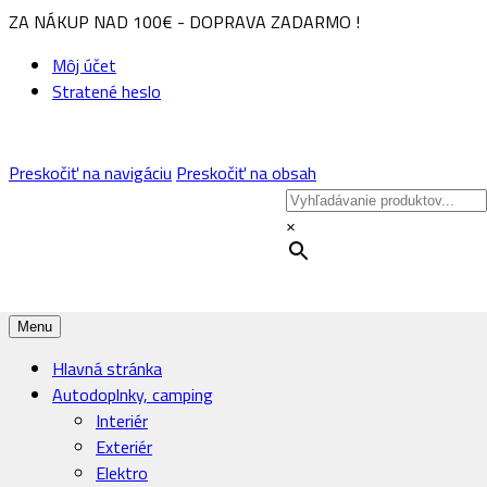
ZA NÁKUP NAD 100€ - DOPRAVA ZADARMO !
Môj účet
Stratené heslo
Preskočiť na navigáciu
Preskočiť na obsah
×
Menu
Hlavná stránka
Autodoplnky, camping
Interiér
Exteriér
Elektro