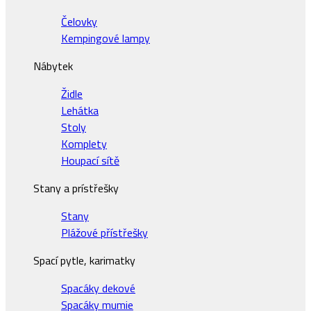
Čelovky
Kempingové lampy
Nábytek
Židle
Lehátka
Stoly
Komplety
Houpací sítě
Stany a prístřešky
Stany
Plážové přístřešky
Spací pytle, karimatky
Spacáky dekové
Spacáky mumie