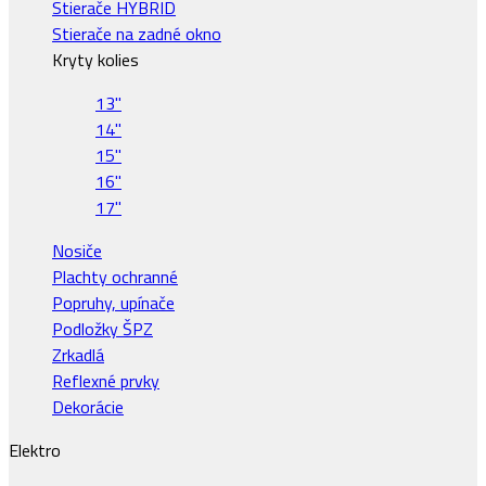
Stierače HYBRID
Stierače na zadné okno
Kryty kolies
13"
14"
15"
16"
17"
Nosiče
Plachty ochranné
Popruhy, upínače
Podložky ŠPZ
Zrkadlá
Reflexné prvky
Dekorácie
Elektro