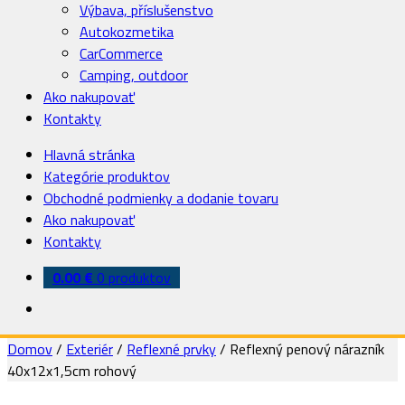
Výbava, příslušenstvo
Autokozmetika
CarCommerce
Camping, outdoor
Ako nakupovať
Kontakty
Hlavná stránka
Kategórie produktov
Obchodné podmienky a dodanie tovaru
Ako nakupovať
Kontakty
0.00
€
0 produktov
Domov
/
Exteriér
/
Reflexné prvky
/
Reflexný penový nárazník
40x12x1,5cm rohový