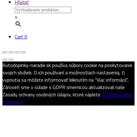
Hľadať
×
Cart
0
Autodoplnky-naradie.sk používa súbory cookie na poskytovanie
svojich služieb. O ich používaní a možnostiach nastavenia, či
vypnutia sa môžete informovať kliknutím na "Viac informácií",
Zároveň sme v súlade s GDPR smernicou aktualizovali naše
Zásady ochrany osobných údajov, ktoré nájdete
tu
Súhlasím
Viac
informácií