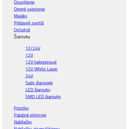
Osvetlenie
Denné svietenie
Majáky
Prídavné svetlá
Ostatné
Žiarovky
12/24V
12V
12V halogenové
12V White Laser
24V
Sady žiaroviek
LED žiarovky
SMD LED žiarovky
Poistky
Palubné prístroje
Nabíjačky
Nabíjačky akumulátorov