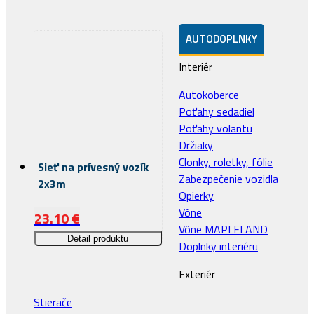
AUTODOPLNKY
Interiér
Autokoberce
Poťahy sedadiel
Poťahy volantu
Držiaky
Clonky, roletky, fólie
Sieť na prívesný vozík
Zabezpečenie vozidla
2x3m
Opierky
Vône
23.10
€
Vône MAPLELAND
Detail produktu
Doplnky interiéru
Exteriér
Stierače