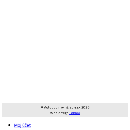
© Autodoplnky náradie.sk 2026
Web design
PabloX
Môj účet