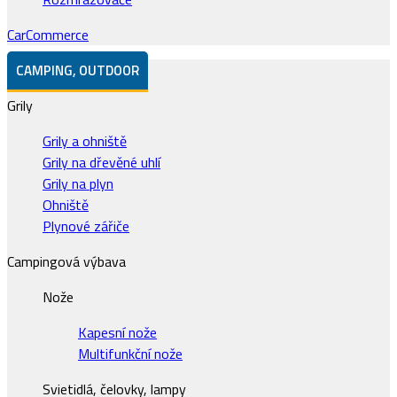
CarCommerce
CAMPING, OUTDOOR
Grily
Grily a ohniště
Grily na dřevěné uhlí
Grily na plyn
Ohniště
Plynové zářiče
Campingová výbava
Nože
Kapesní nože
Multifunkční nože
Svietidlá, čelovky, lampy