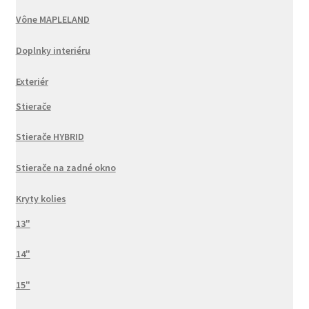
Vône MAPLELAND
Doplnky interiéru
Exteriér
Stierače
Stierače HYBRID
Stierače na zadné okno
Kryty kolies
13"
14"
15"