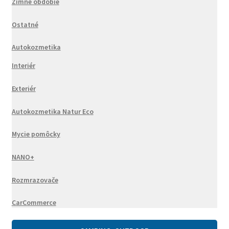
Zimné obdobie
Ostatné
Autokozmetika
Interiér
Exteriér
Autokozmetika Natur Eco
Mycie pomôcky
NANO+
Rozmrazovače
CarCommerce