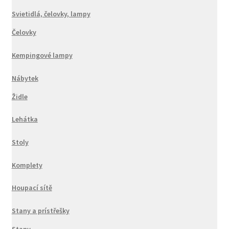
Svietidlá, čelovky, lampy
Čelovky
Kempingové lampy
Nábytek
Židle
Lehátka
Stoly
Komplety
Houpací sítě
Stany a prístřešky
Stany