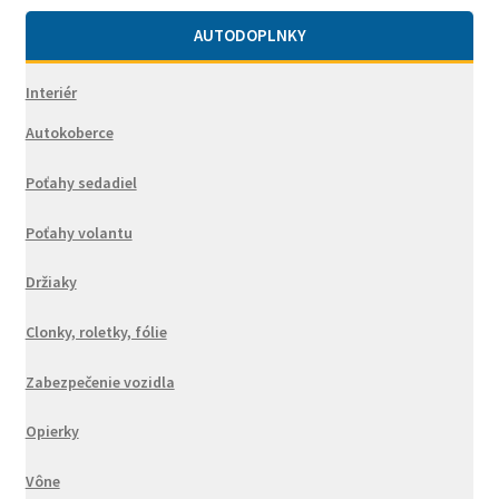
AUTODOPLNKY
Interiér
Autokoberce
Poťahy sedadiel
Poťahy volantu
Držiaky
Clonky, roletky, fólie
Zabezpečenie vozidla
Opierky
Vône