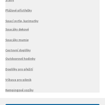
Plážové přístřešky
Spací pytle, karimatky
Spacáky dekové
Spacáky mumie
Cestovní doplňky
Outdoorové hodinky
Doplňky pro přežití
Výbava pro piknik
Kempingové vozíky