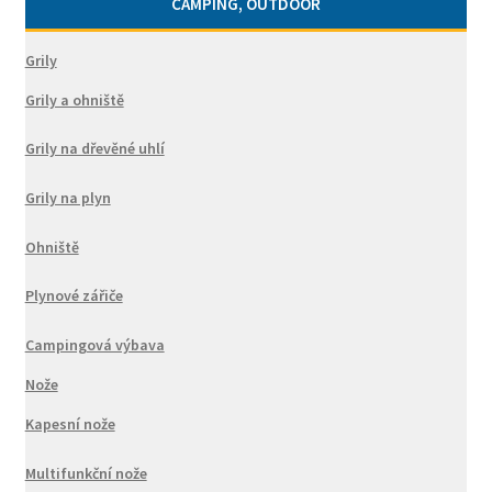
CAMPING, OUTDOOR
Grily
Grily a ohniště
Grily na dřevěné uhlí
Grily na plyn
Ohniště
Plynové zářiče
Campingová výbava
Nože
Kapesní nože
Multifunkční nože