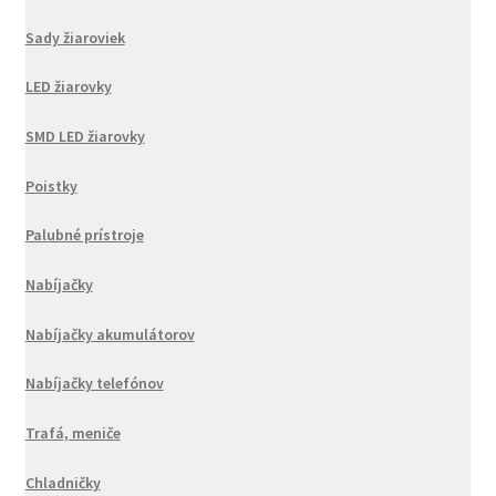
Sady žiaroviek
LED žiarovky
SMD LED žiarovky
Poistky
Palubné prístroje
Nabíjačky
Nabíjačky akumulátorov
Nabíjačky telefónov
Trafá, meniče
Chladničky