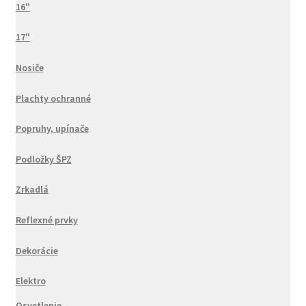
16"
17"
Nosiče
Plachty ochranné
Popruhy, upínače
Podložky ŠPZ
Zrkadlá
Reflexné prvky
Dekorácie
Elektro
Osvetlenie