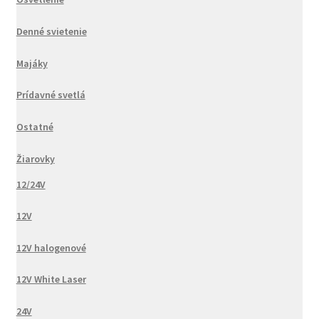
Denné svietenie
Majáky
Prídavné svetlá
Ostatné
Žiarovky
12/24V
12V
12V halogenové
12V White Laser
24V