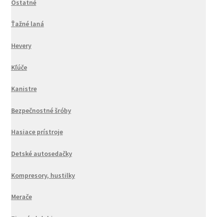
Ostatné
Ťažné laná
Hevery
Kľúče
Kanistre
Bezpečnostné šróby
Hasiace prístroje
Detské autosedačky
Kompresory, hustilky
Merače