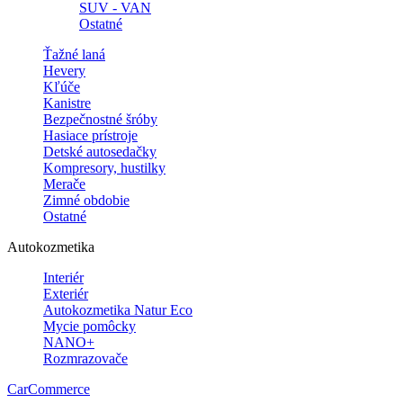
SUV - VAN
Ostatné
Ťažné laná
Hevery
Kľúče
Kanistre
Bezpečnostné šróby
Hasiace prístroje
Detské autosedačky
Kompresory, hustilky
Merače
Zimné obdobie
Ostatné
Autokozmetika
Interiér
Exteriér
Autokozmetika Natur Eco
Mycie pomôcky
NANO+
Rozmrazovače
CarCommerce