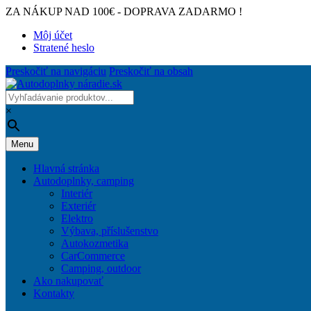
ZA NÁKUP NAD 100€ - DOPRAVA ZADARMO !
Môj účet
Stratené heslo
Preskočiť na navigáciu
Preskočiť na obsah
×
Menu
Hlavná stránka
Autodoplnky, camping
Interiér
Exteriér
Elektro
Výbava, příslušenstvo
Autokozmetika
CarCommerce
Camping, outdoor
Ako nakupovať
Kontakty