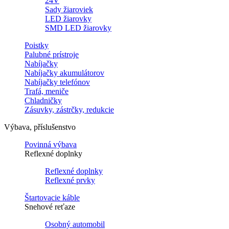
24V
Sady žiaroviek
LED žiarovky
SMD LED žiarovky
Poistky
Palubné prístroje
Nabíjačky
Nabíjačky akumulátorov
Nabíjačky telefónov
Trafá, meniče
Chladničky
Zásuvky, zástrčky, redukcie
Výbava, příslušenstvo
Povinná výbava
Reflexné doplnky
Reflexné doplnky
Reflexné prvky
Štartovacie káble
Snehové reťaze
Osobný automobil