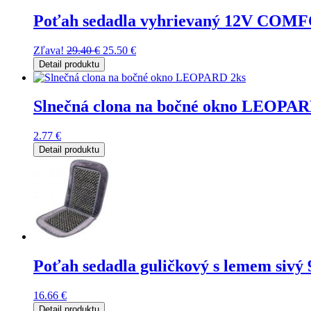
Poťah sedadla vyhrievaný 12V COM
Zľava!
29.40
€
25.50
€
Detail produktu
Slnečná clona na bočné okno LEOPAR
2.77
€
Detail produktu
Poťah sedadla guličkový s lemem sivý
16.66
€
Detail produktu