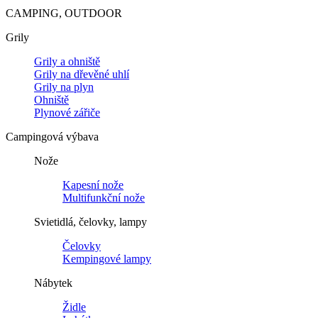
CAMPING, OUTDOOR
Grily
Grily a ohniště
Grily na dřevěné uhlí
Grily na plyn
Ohniště
Plynové zářiče
Campingová výbava
Nože
Kapesní nože
Multifunkční nože
Svietidlá, čelovky, lampy
Čelovky
Kempingové lampy
Nábytek
Židle