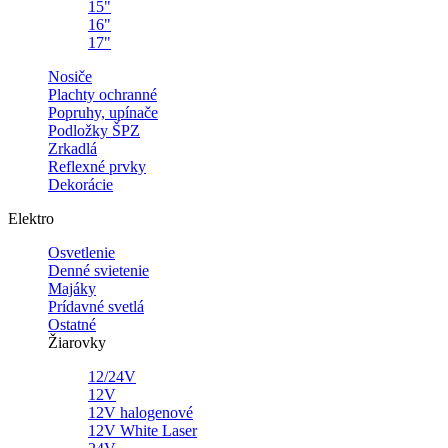
15"
16"
17"
Nosiče
Plachty ochranné
Popruhy, upínače
Podložky ŠPZ
Zrkadlá
Reflexné prvky
Dekorácie
Elektro
Osvetlenie
Denné svietenie
Majáky
Prídavné svetlá
Ostatné
Žiarovky
12/24V
12V
12V halogenové
12V White Laser