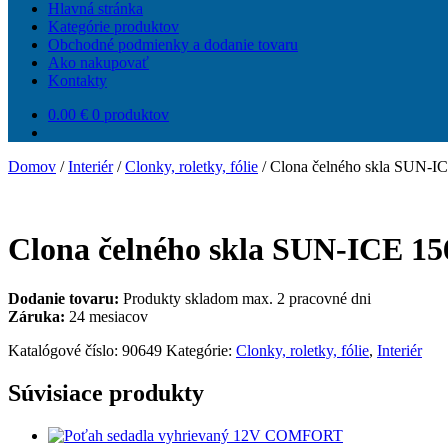
Hlavná stránka
Kategórie produktov
Obchodné podmienky a dodanie tovaru
Ako nakupovať
Kontakty
0.00
€
0 produktov
Domov
/
Interiér
/
Clonky, roletky, fólie
/
Clona čelného skla SUN-I
Clona čelného skla SUN-ICE 1
Dodanie tovaru:
Produkty skladom max. 2 pracovné dni
Záruka:
24 mesiacov
Katalógové číslo:
90649
Kategórie:
Clonky, roletky, fólie
,
Interiér
Súvisiace produkty