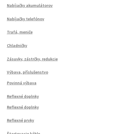
Nabíjačky akumulátorov
Nabíjačky telefónov
Trafá, meniče
Chladničky
Zásuvky, zástrčky, redukcie
Výbava, příslušenstvo
Povinná výbava
Reflexné doplnky
Reflexné doplnky
Reflexné prvky
Štartovacie káble