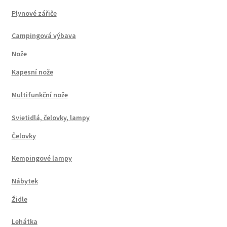
Plynové zářiče
Campingová výbava
Nože
Kapesní nože
Multifunkční nože
Svietidlá, čelovky, lampy
Čelovky
Kempingové lampy
Nábytek
Židle
Lehátka