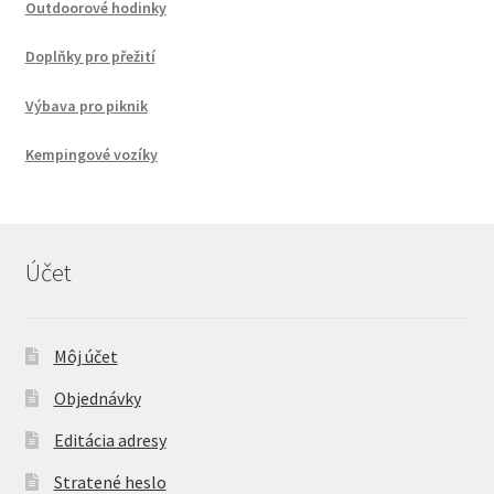
Outdoorové hodinky
Doplňky pro přežití
Výbava pro piknik
Kempingové vozíky
Účet
Môj účet
Objednávky
Editácia adresy
Stratené heslo