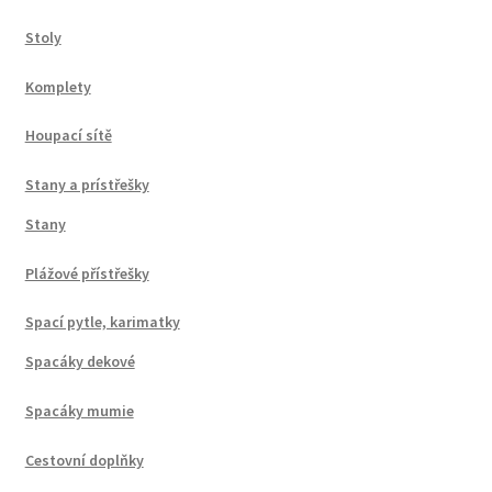
Stoly
Komplety
Houpací sítě
Stany a prístřešky
Stany
Plážové přístřešky
Spací pytle, karimatky
Spacáky dekové
Spacáky mumie
Cestovní doplňky