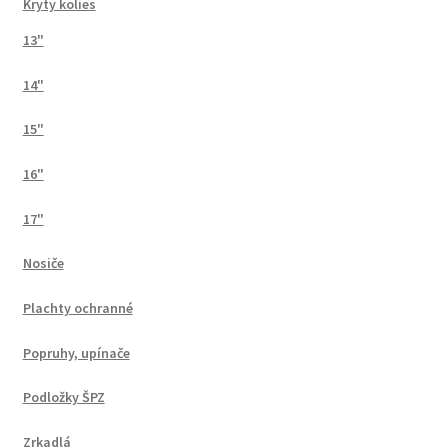
Kryty kolies
13"
14"
15"
16"
17"
Nosiče
Plachty ochranné
Popruhy, upínače
Podložky ŠPZ
Zrkadlá