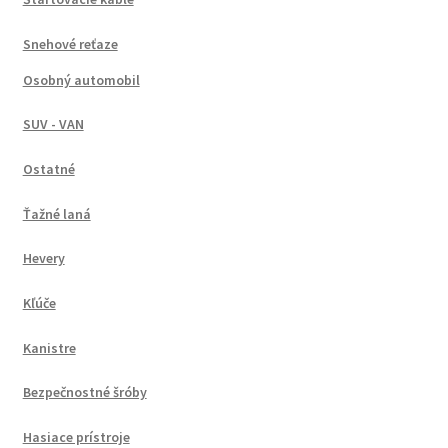
Snehové reťaze
Osobný automobil
SUV - VAN
Ostatné
Ťažné laná
Hevery
Kľúče
Kanistre
Bezpečnostné šróby
Hasiace prístroje