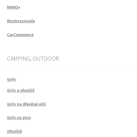
NANO+
Rozmrazovače
CarCommerce
CAMPING, OUTDOOR
Grily
Grily a ohniště
Grily na dřevěné uhlí
Grily na plyn
Ohniště