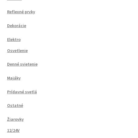
Reflexné prvky
Dekorácie
Elektro
Osvetlenie
Denné svietenie
Majáky
Prídavné svetlá
Ostatné
Žiarovky
12/24V