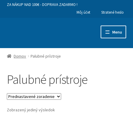
ZA NÁKUP NAD 100€ - DOPRAVA ZADARMO !
Môj účet
Stratené heslo
Preskočiť
Preskočiť
Menu
na
na
navigáciu
obsah
Hlavná stránka
Domov
Palubné prístroje
Kategórie produktov
Palubné prístroje
Obchodné podmienky a dodanie tovaru
Ako nakupovať
Zobrazený jediný výsledok
Kontakty