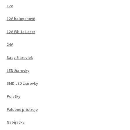
12V
12V halogenové
12V White Laser
24V
Sady žiaroviek
LED žiarovky
SMD LED žiarovky
Poistky
Palubné prístroje
Nabíjačky